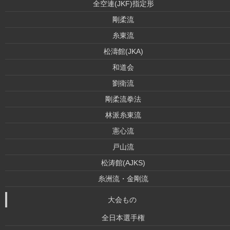
全空連(JKF)指定形
剛柔流
糸東流
松濤館(JKA)
和道会
劉衛流
剛柔流拳法
林派糸東流
憲心流
戸山流
松涛館(AJKS)
糸洲流・金剛流
大会もの
全日本選手権