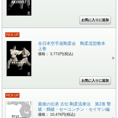
PICK UP
全日本空手道剛柔会 剛柔流型教本
上巻
価格： 3,772円(税込)
PICK UP
最後の伝承 古伝 剛柔流拳法 第2巻 撃
破・鶴破・セーユンチン・セイサン編
価格： 10,476円(税込)