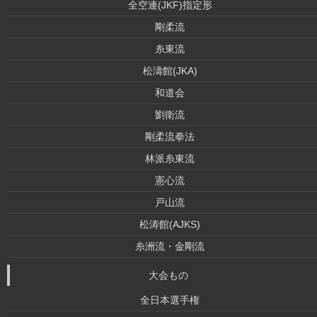
全空連(JKF)指定形
剛柔流
糸東流
松濤館(JKA)
和道会
劉衛流
剛柔流拳法
林派糸東流
憲心流
戸山流
松涛館(AJKS)
糸洲流・金剛流
大会もの
全日本選手権