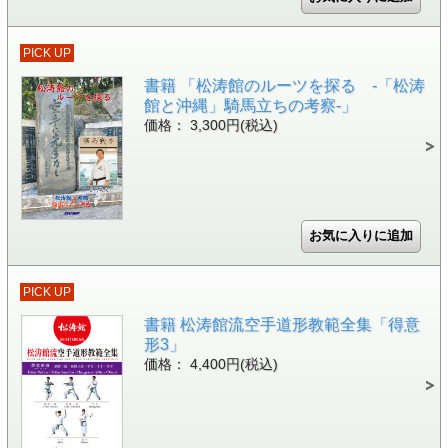
PICK UP
書籍 「松涛館のルーツを探る -「松涛
館と沖縄」騎馬立ちの考察-」
価格： 3,300円(税込)
PICK UP
書籍 松涛館流空手道形教範全集「得意
形3」
価格： 4,400円(税込)