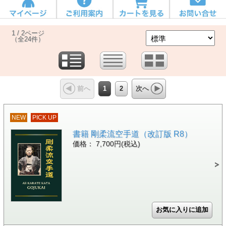
1 / 2ページ
（全24件）
1
2
前へ
次へ
NEW
PICK UP
書籍 剛柔流空手道（改訂版 R8）
価格： 7,700円(税込)