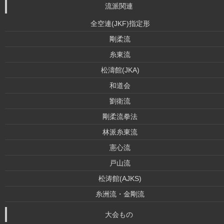
流派関連
全空連(JKF)指定形
剛柔流
糸東流
松濤館(JKA)
和道会
劉衛流
剛柔流拳法
林派糸東流
憲心流
戸山流
松涛館(AJKS)
糸洲流・金剛流
大会もの