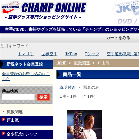
空手のDVD、書籍やグッズを販売している「チャンプ」のショッピングサ
カートをみる
注目キーワード
トマリ手
世界空手
JKFan
Tシャツ
空手道形教範 第
HOME
>
流派関連
> 戸山流
新規ネット会員登録
会員登録のお申し込みはこ
商品一覧
ちら
説明付き
/ 写真のみ
商品検索
1件～1件 （全1件）
流派関連
戸山流
全少記念Tシャツ