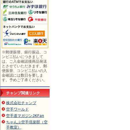
※郵便振替、銀行振込、コ
ンビニ払いにつきまして
は、ご入金確認後商品発送
とさせていただきます。郵
便振替、コンビニ払いの入
金確認には数日を要しま
す。予めご了承ください。
チャンプ関連リンク
株式会社チャンプ
空手ワールド
空手道マガジンJKFan
ちゃんぷ空手倶楽部（空
手教室）