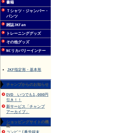
書籍
Ｔシャツ・ジャンパー・
パンツ
雑誌JKFan
トレーニンググッズ
その他グッズ
NCリカバリーインナー
JKF指定形・基本形
チャンプからのお知らせ
DVD いつでも1,000円
引き！！
新サービス「チャンプ
アーカイブ」
ショッピングサイトの機
能
コンビニ(番号端末