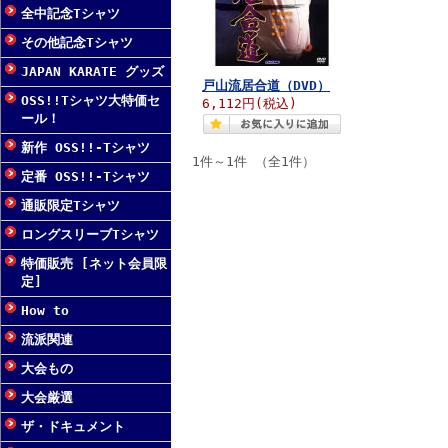
全中記念Tシャツ
その他記念Tシャツ
JAPAN KARATE グッズ
戸山流居合道（DVD）
OSS!!Tシャツ大特価セ
6,112円(税込)
ール！
新作 OSS!!-Tシャツ
1件～1件 （全1件）
定番 OSS!!-Tシャツ
通販限定Tシャツ
ロングスリーブTシャツ
特価販売 [ネット会員限
定]
How to
流派関連
大会もの
大会厳選
ザ・ドキュメント