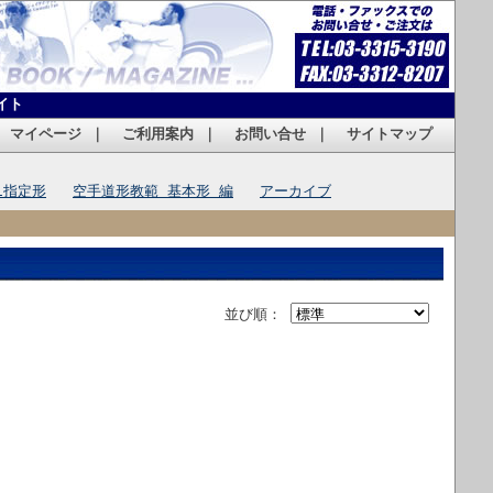
イト
｜
マイページ
｜
ご利用案内
｜
お問い合せ
｜
サイトマップ
1指定形
空手道形教範 基本形 編
アーカイブ
並び順：