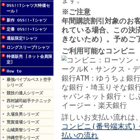
ます。
OSS!!Tシャツ大特価セ
※ご注意
ール！
年間購読割引対象のお
新作 OSS!!-Tシャツ
れている場合、この決
定番 OSS!!-Tシャツ
きないため）。予めご
通販限定Tシャツ
ロングスリーブTシャツ
ご利用可能なコンビニ
特価販売 [ネット会員限
定]
How to
最強バイブルベスト空手
シリーズ
競技の達人シリーズ
西村誠司組手テクニック
シリーズ
久場良男シリーズ
詳しいお支払い流れは
荒賀道場シリーズ
コンビニ(番号端末式)
山城美智シリーズ
払いの流れ
沖縄空手シリーズ