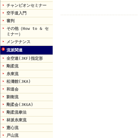
チャンピオンセミナー
空手道入門
審判
その他（How to & セ
ミナー）
メンテナンス
流派関連
全空連(JKF)指定形
剛柔流
糸東流
松濤館(JKA)
和道会
劉衛流
剛柔会(JKGA)
剛柔流拳法
林派糸東流
憲心流
戸山流