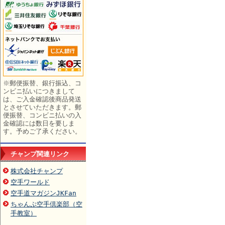
※郵便振替、銀行振込、コ
ンビニ払いにつきまして
は、ご入金確認後商品発送
とさせていただきます。郵
便振替、コンビニ払いの入
金確認には数日を要しま
す。予めご了承ください。
チャンプ関連リンク
株式会社チャンプ
空手ワールド
空手道マガジンJKFan
ちゃんぷ空手倶楽部（空
手教室）