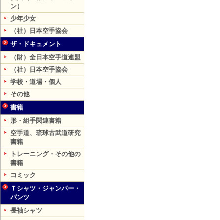
ン）
少年少女
（社）日本空手協会
ザ・ドキュメント
（財）全日本空手道連盟
（社）日本空手協会
学校・道場・個人
その他
書籍
形・組手関連書籍
空手道、琉球古武道研究
書籍
トレーニング・その他の
書籍
コミック
Ｔシャツ・ジャンパー・
パンツ
長袖シャツ