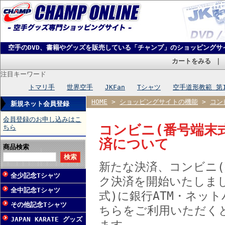
空手のDVD、書籍やグッズを販売している「チャンプ」のショッピングサ
カートをみる
注目キーワード
トマリ手
世界空手
JKFan
Tシャツ
空手道形教範 第
HOME
>
ショッピングサイトの機能
>
コン
新規ネット会員登録
会員登録のお申し込みはこ
コンビニ(番号端末
ちら
済について
商品検索
新たな決済、コンビニ(
全少記念Tシャツ
ク決済を開始いたしま
全中記念Tシャツ
式)に銀行ATM・ネッ
その他記念Tシャツ
ちらをご利用いただく
JAPAN KARATE グッズ