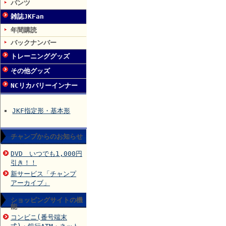
パンツ
雑誌JKFan
年間購読
バックナンバー
トレーニンググッズ
その他グッズ
NCリカバリーインナー
JKF指定形・基本形
チャンプからのお知らせ
DVD いつでも1,000円
引き！！
新サービス「チャンプ
アーカイブ」
ショッピングサイトの機
能
コンビニ(番号端末