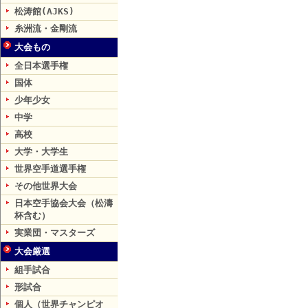
松涛館(AJKS)
糸洲流・金剛流
大会もの
全日本選手権
国体
少年少女
中学
高校
大学・大学生
世界空手道選手権
その他世界大会
日本空手協会大会（松濤
杯含む）
実業団・マスターズ
大会厳選
組手試合
形試合
個人（世界チャンピオ