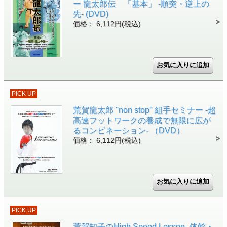
ー 龍太郎伝 「基本」 -順突・逆上の
先- (DVD)
価格： 6,112円(税込)
PICK UP
荒賀龍太郎 "non stop" 組手セミナー -超
高速フットワークの養成で無限に広が
るコンビネーション- （DVD）
価格： 6,112円(税込)
PICK UP
荒賀知子のHigh Speed Lesson -体幹・