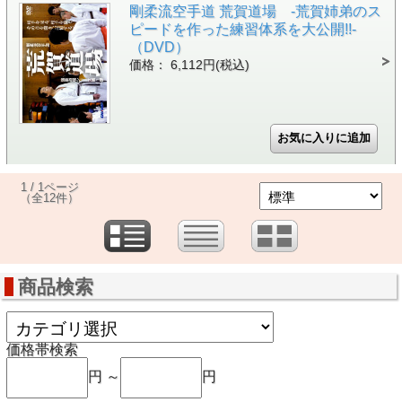
剛柔流空手道 荒賀道場 -荒賀姉弟のス
ピードを作った練習体系を大公開!!-
（DVD）
価格： 6,112円(税込)
1 / 1ページ
（全12件）
商品検索
価格帯検索
円 ～
円