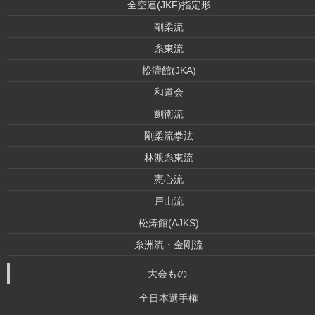
全空連(JKF)指定形
剛柔流
糸東流
松濤館(JKA)
和道会
劉衛流
剛柔流拳法
林派糸東流
憲心流
戸山流
松涛館(AJKS)
糸洲流・金剛流
大会もの
全日本選手権