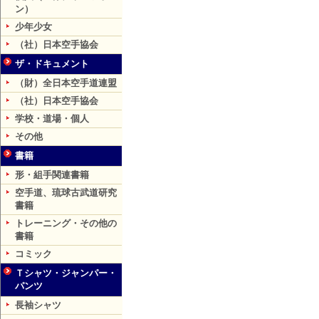
ン）
少年少女
（社）日本空手協会
ザ・ドキュメント
（財）全日本空手道連盟
（社）日本空手協会
学校・道場・個人
その他
書籍
形・組手関連書籍
空手道、琉球古武道研究
書籍
トレーニング・その他の
書籍
コミック
Ｔシャツ・ジャンパー・
パンツ
長袖シャツ