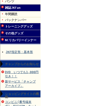
パンツ
雑誌JKFan
年間購読
バックナンバー
トレーニンググッズ
その他グッズ
NCリカバリーインナー
JKF指定形・基本形
チャンプからのお知らせ
DVD いつでも1,000円
引き！！
新サービス「チャンプ
アーカイブ」
ショッピングサイトの機
能
コンビニ(番号端末