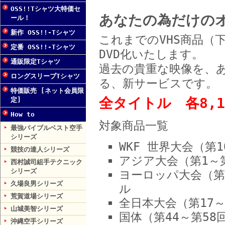
OSS!!Tシャツ大特価セ
あなたの為だけのオ
ール！
新作 OSS!!-Tシャツ
これまでのVHS商品（
定番 OSS!!-Tシャツ
DVD化いたします。
通販限定Tシャツ
過去の貴重な映像を、あ
ロングスリーブTシャツ
る、新サービスです。
特価販売 [ネット会員限
全タイトル 各8,1
定]
How to
対象商品一覧
最強バイブルベスト空手
シリーズ
WKF 世界大会（第
競技の達人シリーズ
アジア大会（第1～
西村誠司組手テクニック
シリーズ
ヨーロッパ大会（第3
久場良男シリーズ
ル
荒賀道場シリーズ
全日本大会（第17～
山城美智シリーズ
国体（第44～第58
沖縄空手シリーズ