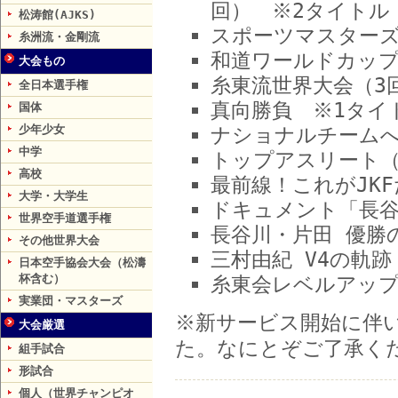
回） ※2タイトル
松涛館(AJKS)
スポーツマスターズ
糸洲流・金剛流
和道ワールドカップ
大会もの
糸東流世界大会（3
全日本選手権
真向勝負 ※1タイ
国体
少年少女
ナショナルチームへ
中学
トップアスリート（
高校
最前線！これがJK
大学・大学生
ドキュメント「長谷
世界空手道選手権
長谷川・片田 優勝
その他世界大会
三村由紀 V4の軌
日本空手協会大会（松濤
杯含む）
糸東会レベルアップ
実業団・マスターズ
※新サービス開始に伴い
大会厳選
た。なにとぞご了承く
組手試合
形試合
個人（世界チャンピオ