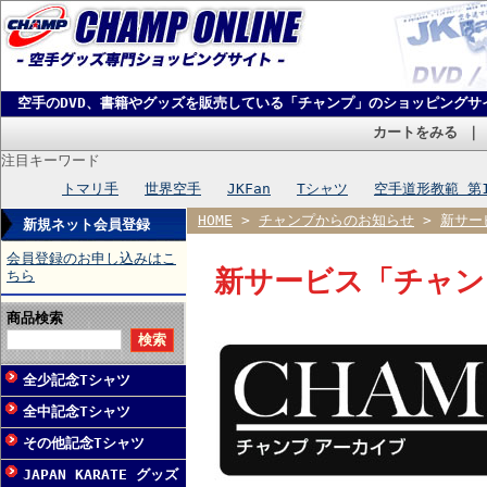
空手のDVD、書籍やグッズを販売している「チャンプ」のショッピングサ
カートをみる
注目キーワード
トマリ手
世界空手
JKFan
Tシャツ
空手道形教範 第
HOME
>
チャンプからのお知らせ
>
新サー
新規ネット会員登録
会員登録のお申し込みはこ
新サービス「チャン
ちら
商品検索
全少記念Tシャツ
全中記念Tシャツ
その他記念Tシャツ
JAPAN KARATE グッズ