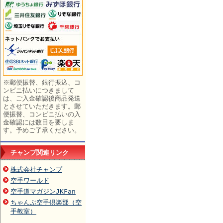
※郵便振替、銀行振込、コ
ンビニ払いにつきまして
は、ご入金確認後商品発送
とさせていただきます。郵
便振替、コンビニ払いの入
金確認には数日を要しま
す。予めご了承ください。
チャンプ関連リンク
株式会社チャンプ
空手ワールド
空手道マガジンJKFan
ちゃんぷ空手倶楽部（空
手教室）