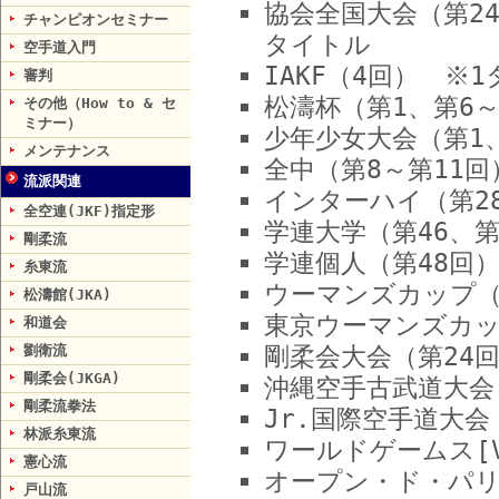
協会全国大会（第24
チャンピオンセミナー
タイトル
空手道入門
IAKF（4回） ※
審判
松濤杯（第1、第6
その他（How to & セ
ミナー）
少年少女大会（第1
メンテナンス
全中（第8～第11
流派関連
インターハイ（第2
全空連(JKF)指定形
学連大学（第46、第
剛柔流
学連個人（第48回
糸東流
ウーマンズカップ（
松濤館(JKA)
東京ウーマンズカッ
和道会
剛柔会大会（第24
劉衛流
剛柔会(JKGA)
沖縄空手古武道大会
剛柔流拳法
Jr.国際空手道大
林派糸東流
ワールドゲームス[V
憲心流
オープン・ド・パリ国
戸山流