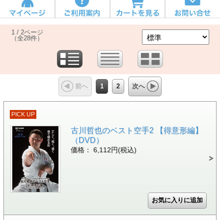
1 / 2ページ
（全28件）
1
2
前へ
次へ
PICK UP
古川哲也のベスト空手2 【得意形編】
（DVD）
価格： 6,112円(税込)