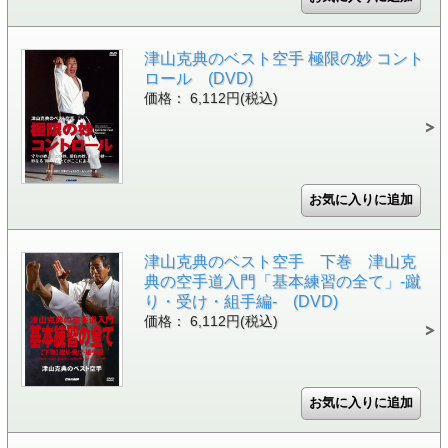
津山克典のベスト空手 極限の妙 コント
ロール (DVD)
価格： 6,112円(税込)
津山克典のベスト空手 下巻 津山克
典の空手道入門「基本練習の全て」-蹴
り・受け・組手編- (DVD)
価格： 6,112円(税込)