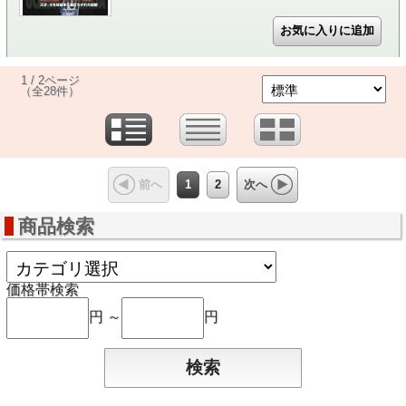
1 / 2ページ
（全28件）
1
2
前へ
次へ
商品検索
価格帯検索
円 ～
円