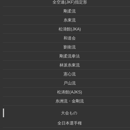
全空連(JKF)指定形
剛柔流
糸東流
松濤館(JKA)
和道会
劉衛流
剛柔流拳法
林派糸東流
憲心流
戸山流
松涛館(AJKS)
糸洲流・金剛流
大会もの
全日本選手権