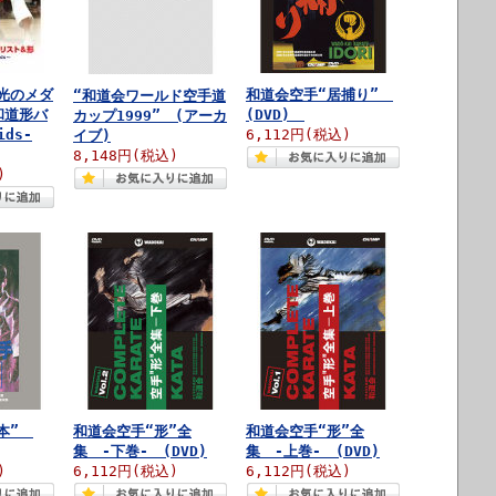
光のメダ
和道会空手“居捕り”
“和道会ワールド空手道
和道形バ
(DVD)
カップ1999” (アーカ
ids-
6,112円(税込)
イブ)
8,148円(税込)
)
基本”
和道会空手“形”全
和道会空手“形”全
集 -下巻- (DVD)
集 -上巻- (DVD)
)
6,112円(税込)
6,112円(税込)