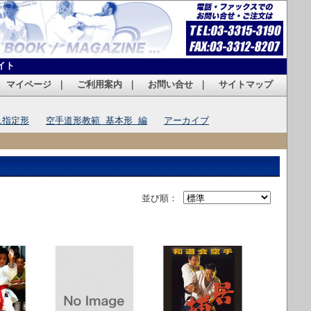
イト
｜
マイページ
｜
ご利用案内
｜
お問い合せ
｜
サイトマップ
1指定形
空手道形教範 基本形 編
アーカイブ
並び順：