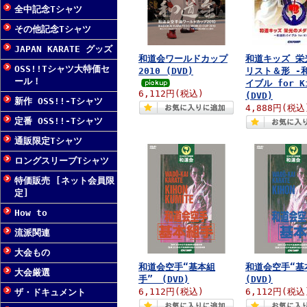
全中記念Tシャツ
その他記念Tシャツ
JAPAN KARATE グッズ
和道会ワールドカップ
和道キッズ 栄
OSS!!Tシャツ大特価セ
2010 (DVD)
リスト＆形 -
ール！
イブル for K
6,112円(税込)
(DVD)
新作 OSS!!-Tシャツ
4,888円(税込
定番 OSS!!-Tシャツ
通販限定Tシャツ
ロングスリーブTシャツ
特価販売 [ネット会員限
定]
How to
流派関連
大会もの
和道会空手“基本組
和道会空手“
大会厳選
手” (DVD)
(DVD)
6,112円(税込)
6,112円(税込
ザ・ドキュメント