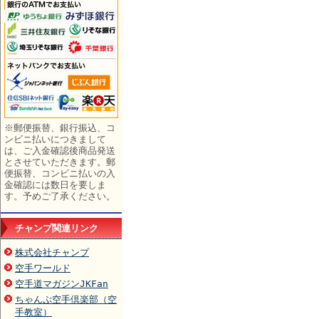
※郵便振替、銀行振込、コ
ンビニ払いにつきまして
は、ご入金確認後商品発送
とさせていただきます。郵
便振替、コンビニ払いの入
金確認には数日を要しま
す。予めご了承ください。
チャンプ関連リンク
株式会社チャンプ
空手ワールド
空手道マガジンJKFan
ちゃんぷ空手倶楽部（空
手教室）