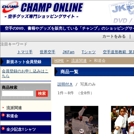
空手のDVD、書籍やグッズを販売している「チャンプ」のショッピングサ
カートをみる
注目キーワード
トマリ手
世界空手
JKFan
Tシャツ
空手道形教範 第
HOME
>
流派関連
> 和道会
新規ネット会員登録
会員登録のお申し込みはこ
商品一覧
ちら
説明付き
/ 写真のみ
商品検索
1件～8件 （全8件）
流派関連
和道会
全少記念Tシャツ