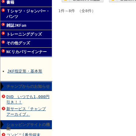
書籍
1件～8件 （全8件）
Ｔシャツ・ジャンパー・
パンツ
雑誌JKFan
トレーニンググッズ
その他グッズ
NCリカバリーインナー
JKF指定形・基本形
チャンプからのお知らせ
DVD いつでも1,000円
引き！！
新サービス「チャンプ
アーカイブ」
ショッピングサイトの機
能
コンビニ(番号端末