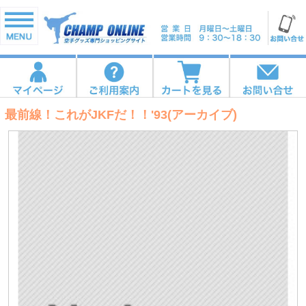
最前線！これがJKFだ！！'93(アーカイブ)