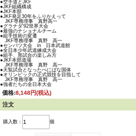
●空手道とJKF
●JKF組織構成
●JKF本部
●JKF発足30年をふりかえって
JKF専務理事 真野高一
●グラナダ'92世界大会
●最強のナショナルチーム
●組手技術の変遷
JKF専務理事 真野 高一
●センバツ大会 in 日本武道館
●全日本少年武道練成大会
●組手、形試合の楽しみ方
●JKF本部道場
JKF専務理事 真野 高一
●天覧試合となったべにばな国体
●オリンピックの正式競技を目指して
JKF専務理事 真野 高一
●強者たちの全日本大会
価格:
8,148円
(税込)
注文
購入数：
個