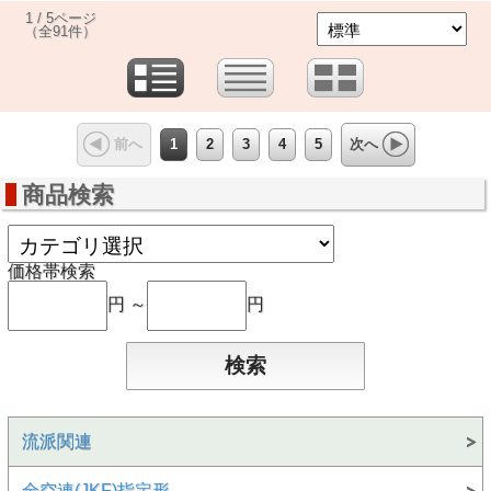
1 / 5ページ
（全91件）
1
2
3
4
5
前へ
次へ
商品検索
価格帯検索
円 ～
円
流派関連
全空連(JKF)指定形