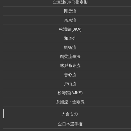
全空連(JKF)指定形
剛柔流
糸東流
松濤館(JKA)
和道会
劉衛流
剛柔流拳法
林派糸東流
憲心流
戸山流
松涛館(AJKS)
糸洲流・金剛流
大会もの
全日本選手権