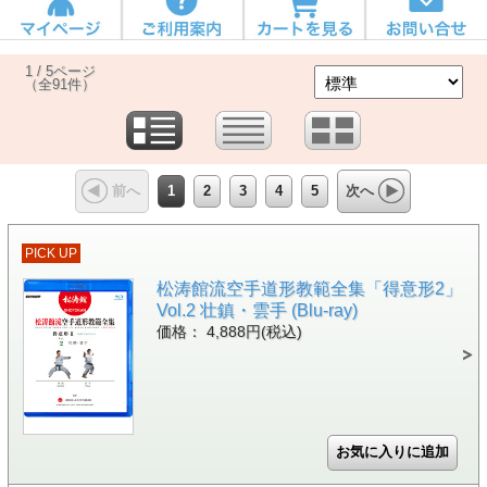
1 / 5ページ
（全91件）
1
2
3
4
5
前へ
次へ
PICK UP
松涛館流空手道形教範全集「得意形2」
Vol.2 壮鎮・雲手 (Blu-ray)
価格： 4,888円(税込)