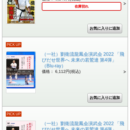
在庫切れ
PICK UP
（一社）劉衛流龍鳳会演武会 2022 「飛
びだせ世界へ 未来の若鷲達 第4弾」
（Blu-ray）
価格： 6,112円(税込)
PICK UP
（一社）劉衛流龍鳳会演武会 2022 「飛
びだせ世界へ 未来の若鷲達 第4弾」