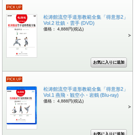
PICK UP
松涛館流空手道形教範全集「得意形2」
Vol.2 壮鎮・雲手 (DVD)
価格： 4,888円(税込)
PICK UP
松涛館流空手道形教範全集「得意形2」
Vol.1 燕飛・観空小・岩鶴 (Blu-ray)
価格： 4,888円(税込)