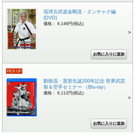
琉球古武道金剛流・ヌンチャク編
(DVD)
価格： 8,148円(税込)
PICK UP
劉衛流・憲里生誕200年記念 世界武芸
祭＆空手セミナー （Blu-ray）
価格： 6,112円(税込)