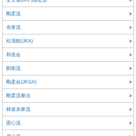
剛柔流
糸東流
松濤館(JKA)
和道会
劉衛流
剛柔会(JKGA)
剛柔流拳法
林派糸東流
憲心流