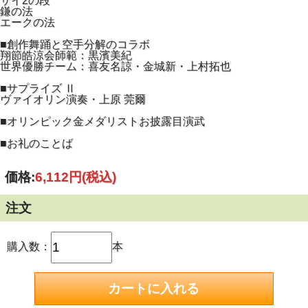
サイ2の段
鎌の法
エークの法
■創作舞踊と空手分解のコラボ
翔節皓涼会師範：黒濱美紀
世界優勝チーム：喜友名諒・金城新・上村拓也
■サプライズ Ⅱ
ヴァイオリン演奏・上原 莞爾
■オリンピック金メダリストお披露目演武
■お礼のことば
価格:
6,112円
(税込)
注文
購入数：
本