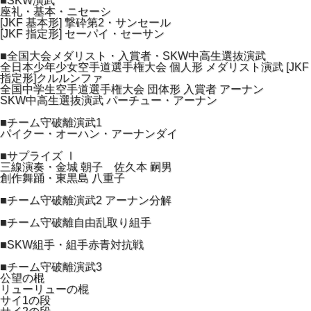
■SKW演武
座礼・基本・ニセーシ
[JKF 基本形] 撃砕第2・サンセール
[JKF 指定形] セーパイ・セーサン
■全国大会メダリスト・入賞者・SKW中高生選抜演武
全日本少年少女空手道選手権大会 個人形 メダリスト演武 [JKF
指定形]クルルンファ
全国中学生空手道選手権大会 団体形 入賞者 アーナン
SKW中高生選抜演武 パーチュー・アーナン
■チーム守破離演武1
パイクー・オーハン・アーナンダイ
■サプライズ Ⅰ
三線演奏・金城 朝子 佐久本 嗣男
創作舞踊・東黒島 八重子
■チーム守破離演武2 アーナン分解
■チーム守破離自由乱取り組手
■SKW組手・組手赤青対抗戦
■チーム守破離演武3
公望の棍
リューリューの棍
サイ1の段