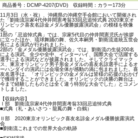
商品番号：DCMP-4207(DVD) 収録時間：カラー173分
11月3日（水・祝）、沖縄県の沖縄空手会館において開催され
た「劉衛流宗家4代仲井間憲考翁33回忌追悼式典 2020東京オ
リンピック喜友名諒金メダル優勝披露演武会」の模様を映像
化。
1部の「忌追悼式典」では、宗家5代目の仲井間憲児氏が挨拶
に立ったほか、琉球舞踊の舞、佐久本嗣男・劉衛流道統五世会
長による演武が行われました。
2部の「金メダル優勝披露演武会」では、劉衛流の生徒200名
による演武、全少や全中、インターハイ、国際大会で活躍する
選手による演武などが披露されました。そしてクライマック
ス、東京オリンピック男子形金メダルの喜友名諒選手によるオ
ーハンダイの演武には会場全体が感動の渦に包まれました。喜
友名選手は、「オリンピックの金メダルは皆様の応援のおかげ
で獲得することができました。オリンピックの決勝の舞台は、
今まで経験したものとは全く違う特別な大会でした」とコメン
トしました。
【収録内容】
Ⅰ部 劉衛流宗家4代仲井間憲考翁33回忌追悼式典
■式典（礼・あいさつ・龍鳳の舞・白鶴）
Ⅱ部 2020東京オリンピック喜友名諒金メダル優勝披露演武
会
■劉衛流これまでの世界大会の軌跡