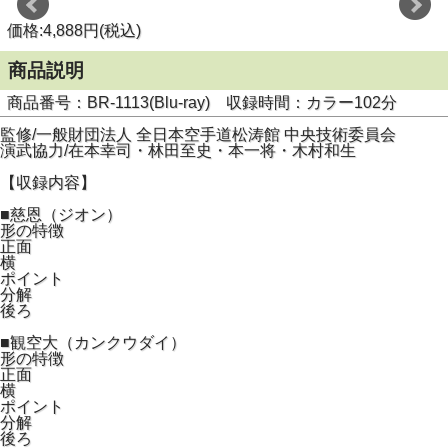
価格:4,888円(税込)
商品説明
商品番号：BR-1113(Blu-ray) 収録時間：カラー102分
監修/一般財団法人 全日本空手道松涛館 中央技術委員会
演武協力/在本幸司・林田至史・本一将・木村和生
【収録内容】
■慈恩（ジオン）
形の特徴
正面
横
ポイント
分解
後ろ
■観空大（カンクウダイ）
形の特徴
正面
横
ポイント
分解
後ろ