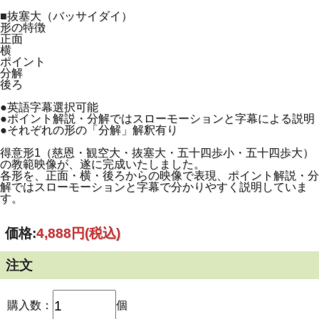
■抜塞大（バッサイダイ）
形の特徴
正面
横
ポイント
分解
後ろ
●英語字幕選択可能
●ポイント解説・分解ではスローモーションと字幕による説明
●それぞれの形の「分解」解釈有り
得意形1（慈恩・観空大・抜塞大・五十四歩小・五十四歩大）
の教範映像が、遂に完成いたしました。
各形を、正面・横・後ろからの映像で表現、ポイント解説・分
解ではスローモーションと字幕で分かりやすく説明していま
す。
価格:
4,888円
(税込)
注文
購入数：
個