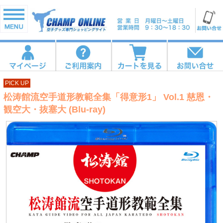
PICK UP
松涛館流空手道形教範全集「得意形1」 Vol.1 慈恩・
観空大・抜塞大 (Blu-ray)