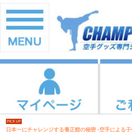
PICK UP
日本一にチャレンジする養正館の秘密 -空手による子