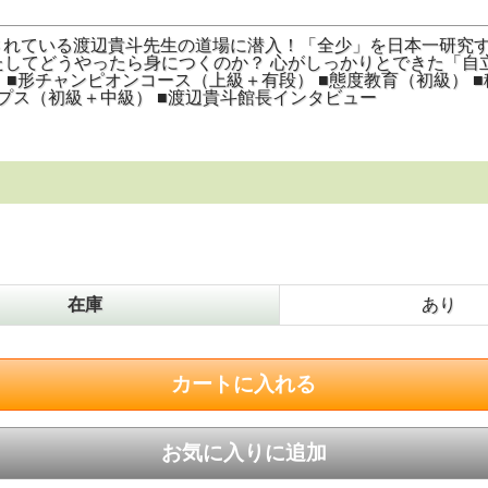
執筆されている渡辺貴斗先生の道場に潜入！「全少」を日本一研
たしてどうやったら身につくのか？ 心がしっかりとできた「自
 ■形チャンピオンコース（上級＋有段） ■態度教育（初級） 
ップス（初級＋中級） ■渡辺貴斗館長インタビュー
在庫
あり