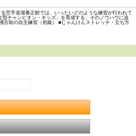
究する空手道場養正館では、いったいどのような練習が行われて
立型チャンピオン・キッズ」を育成する、そのノウハウに迫
■稽古前の自主練習（初級） ■じゃんけんストレッチ・立ち方