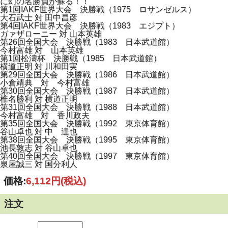
に幻の名勝負が蘇る！！
第1回IAKF世界大会 決勝戦（1975 ロサンゼルス）
大石武士 対 田中昌彦
第4回IAKF世界大会 決勝戦（1983 エジプト）
ガァザローニー 対 山本英雄
第26回全国大会 決勝戦（1983 日本武道館）
今村富雄 対 山本英雄
第1回松濤杯 決勝戦（1985 日本武道館）
横道正明 対 川和田実
第29回全国大会 決勝戦（1986 日本武道館）
小倉靖典 対 今村富雄
第30回全国大会 決勝戦（1987 日本武道館）
椎名勝利 対 横道正明
第31回全国大会 決勝戦（1988 日本武道館）
今村富雄 対 香川政夫
第35回全国大会 決勝戦（1992 東京体育館）
谷山卓也 対 中 達也
第38回全国大会 決勝戦（1995 東京体育館）
池長敦志 対 谷山卓也
第40回全国大会 決勝戦（1997 東京体育館）
泉屋誠三 対 国分利人
価格:
6,112円
(税込)
注文