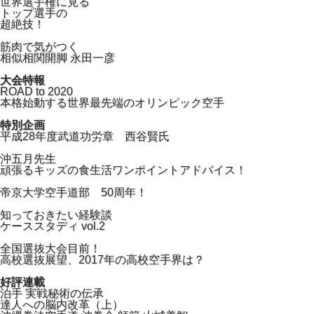
世界選手権に見る
トップ選手の
超絶技！
筋肉で気がつく
相似相関開脚 永田一彦
大会特報
ROAD to 2020
本格始動する世界最先端のオリンピック空手
特別企画
平成28年度武道功労章 西谷賢氏
沖五月先生
頑張るキッズの食生活ワンポイントアドバイス！
帝京大学空手道部 50周年！
知っておきたい経験談
ケーススタディ vol.2
全国選抜大会目前！
高校選抜展望、2017年の高校空手界は？
好評連載
泊手 実戦秘術の伝承
達人への脳内改革（上）