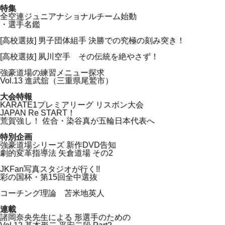
特集
全空連ジュニアナショナルチーム始動
・選手名鑑
[高校選抜] 男子団体組手 決勝での究極の刻み突き！
[高校選抜] 夙川空手 その伝統を絶やさず！
強豪道場の練習メニュー探求
Vol.13 進武舘（三重県尾鷲市）
大会特報
KARATE1プレミアリーグ リスボン大会
JAPAN Re START！
荒賀強し！ 佐合・染谷真が五輪日本代表へ
特別企画
強豪道場シリーズ 新作DVD告知
劇的変革指導法 矢倉道場 その2
JKFan写真スタジオが行く!!
彩の国杯・第15回全中選抜
コーチング理論 苫米地英人
連載
諸岡奈央先生による 形選手のための