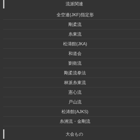
流派関連
全空連(JKF)指定形
剛柔流
糸東流
松濤館(JKA)
和道会
劉衛流
剛柔流拳法
林派糸東流
憲心流
戸山流
松涛館(AJKS)
糸洲流・金剛流
大会もの