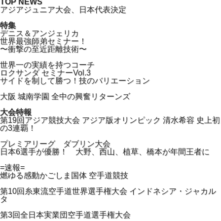
TOP NEWS
アジアジュニア大会、日本代表決定
特集
デニス＆アンジェリカ
世界最強師弟セミナー！
〜衝撃の至近距離技術〜
世界一の実績を持つコーチ
ロクサンダ セミナーVol.3
サイドを制して勝つ！技のバリエーション
大阪 城南学園 全中の興奮リターンズ
大会特報
第19回アジア競技大会 アジア版オリンピック 清水希容 史上初
の3連覇！
プレミアリーグ ダブリン大会
日本6選手が優勝！ 大野、西山、植草、橋本が年間王者に
=速報=
燃ゆる感動かごしま国体 空手道競技
第10回糸東流空手道世界選手権大会 インドネシア・ジャカル
タ
第3回全日本実業団空手道選手権大会