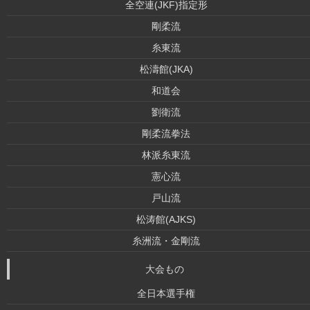
全空連(JKF)指定形
剛柔流
糸東流
松濤館(JKA)
和道会
劉衛流
剛柔流拳法
林派糸東流
憲心流
戸山流
松涛館(AJKS)
糸洲流・金剛流
大会もの
全日本選手権