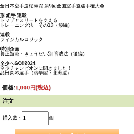
全日本空手道松涛館 第9回全国空手道選手権大会
形 組手 連載
トップアスリートを支える
トレーニング法 その10（形編）
連載
フィジカルロジック
特別企画
養正館流・きょうだい別 育成法（後編）
全少へGO!!2024
全少チャンピオンに聞きました！
品田真琴選手（濤学館・北海道）
価格:
1,000円
(税込)
注文
購入数：
個