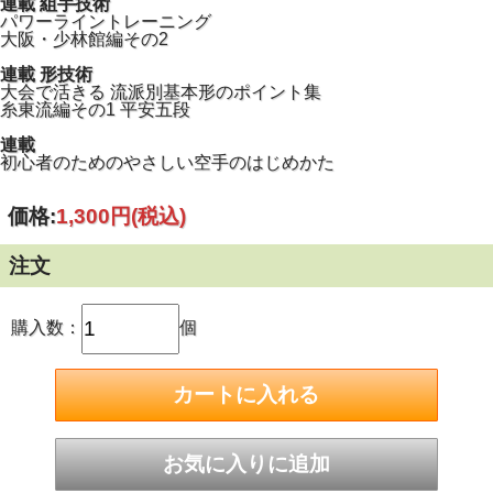
連載 組手技術
パワーライントレーニング
大阪・少林館編その2
連載 形技術
大会で活きる 流派別基本形のポイント集
糸東流編その1 平安五段
連載
初心者のためのやさしい空手のはじめかた
価格:
1,300円
(税込)
注文
購入数：
個