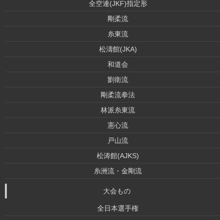
全空連(JKF)指定形
剛柔流
糸東流
松濤館(JKA)
和道会
劉衛流
剛柔流拳法
林派糸東流
憲心流
戸山流
松涛館(AJKS)
糸洲流・金剛流
大会もの
全日本選手権