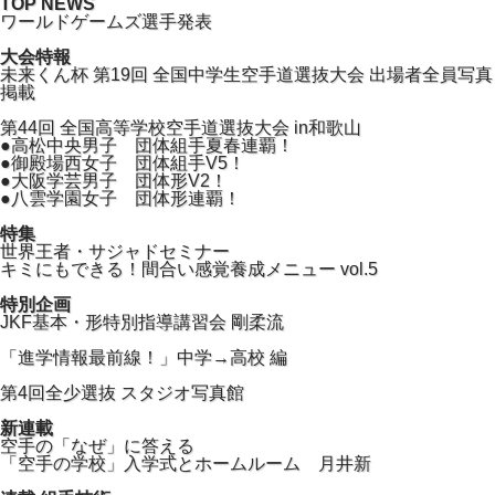
TOP NEWS
ワールドゲームズ選手発表
大会特報
未来くん杯 第19回 全国中学生空手道選抜大会 出場者全員写真
掲載
第44回 全国高等学校空手道選抜大会 in和歌山
●高松中央男子 団体組手夏春連覇！
●御殿場西女子 団体組手V5！
●大阪学芸男子 団体形V2！
●八雲学園女子 団体形連覇！
特集
世界王者・サジャドセミナー
キミにもできる！間合い感覚養成メニュー vol.5
特別企画
JKF基本・形特別指導講習会 剛柔流
「進学情報最前線！」中学→高校 編
第4回全少選抜 スタジオ写真館
新連載
空手の「なぜ」に答える
「空手の学校」入学式とホームルーム 月井新