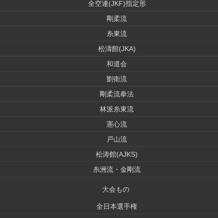
全空連(JKF)指定形
剛柔流
糸東流
松濤館(JKA)
和道会
劉衛流
剛柔流拳法
林派糸東流
憲心流
戸山流
松涛館(AJKS)
糸洲流・金剛流
大会もの
全日本選手権