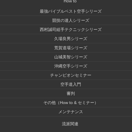
How to
最強バイブルベスト空手シリーズ
競技の達人シリーズ
西村誠司組手テクニックシリーズ
久場良男シリーズ
荒賀道場シリーズ
山城美智シリーズ
沖縄空手シリーズ
チャンピオンセミナー
空手道入門
審判
その他（How to & セミナー）
メンテナンス
流派関連