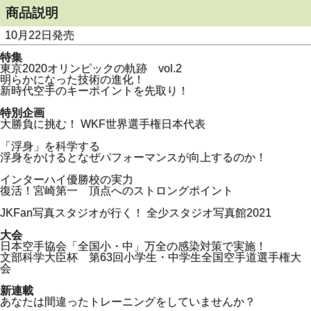
商品説明
10月22日発売
特集
東京2020オリンピックの軌跡 vol.2
明らかになった技術の進化！
新時代空手のキーポイントを先取り！
特別企画
大勝負に挑む！ WKF世界選手権日本代表
「浮身」を科学する
浮身をかけるとなぜパフォーマンスが向上するのか！
インターハイ優勝校の実力
復活！宮崎第一 頂点へのストロングポイント
JKFan写真スタジオが行く！ 全少スタジオ写真館2021
大会
日本空手協会「全国小・中」万全の感染対策で実施！
文部科学大臣杯 第63回小学生・中学生全国空手道選手権大
会
新連載
あなたは間違ったトレーニングをしていませんか？