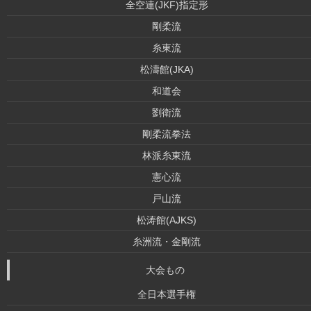
全空連(JKF)指定形
剛柔流
糸東流
松濤館(JKA)
和道会
劉衛流
剛柔流拳法
林派糸東流
憲心流
戸山流
松涛館(AJKS)
糸洲流・金剛流
大会もの
全日本選手権