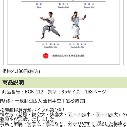
価格:4,180円(税込)
商品説明
商品番号：BOK-112 判型：B5サイズ 168ページ
[監修／一般財団法人 全日本空手道松涛館]
松涛館得意形形バイブル第1弾！
得意形（慈恩・観空大・抜塞大・五十四歩小・五十四歩大）の
教範本が完成いたしました。
写真・解説・留意点・運足など、分かりやすく明記した構成と