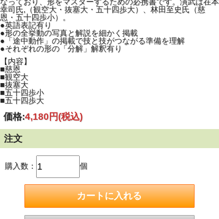
なっており、形をマスターするための必携書です。演武は在本
幸司氏,（観空大・抜塞大・五十四歩大）、林田至史氏（慈
恩・五十四歩小）。
●英語表記有り
●形の全挙動の写真と解説を細かく掲載
●「途中動作」の掲載で技と技がつながる準備を理解
●それぞれの形の「分解」解釈有り
【内容】
■慈恩
■観空大
■抜塞大
■五十四歩小
■五十四歩大
価格:
4,180円
(税込)
注文
購入数：
個