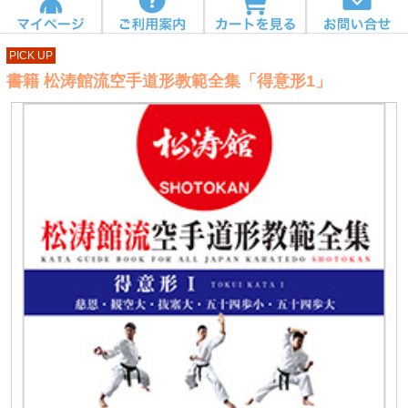
PICK UP
書籍 松涛館流空手道形教範全集「得意形1」