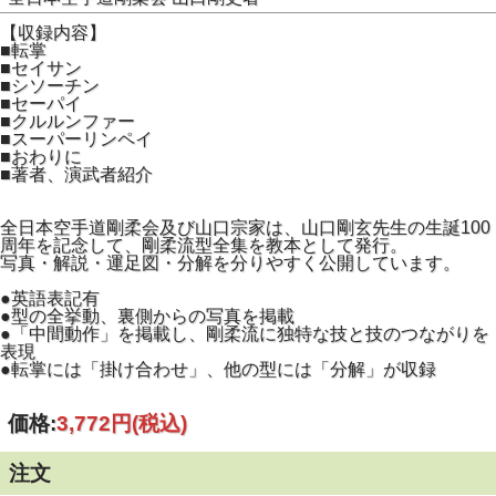
【収録内容】
■転掌
■セイサン
■シソーチン
■セーパイ
■クルルンファー
■スーパーリンペイ
■おわりに
■著者、演武者紹介
全日本空手道剛柔会及び山口宗家は、山口剛玄先生の生誕100
周年を記念して、剛柔流型全集を教本として発行。
写真・解説・運足図・分解を分りやすく公開しています。
●英語表記有
●型の全挙動、裏側からの写真を掲載
●「中間動作」を掲載し、剛柔流に独特な技と技のつながりを
表現
●転掌には「掛け合わせ」、他の型には「分解」が収録
価格:
3,772円
(税込)
注文