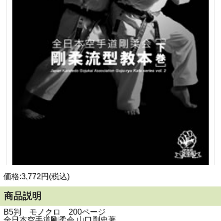
価格:3,772円(税込)
商品説明
B5判 モノクロ 200ページ
全日本空手道剛柔会 山口剛史著