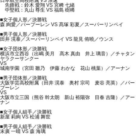
日本航空高校附属 VS 浪速
先鋒戦：鈴木 愛翔 VS 宮﨑 七緒
中堅戦：丸山 尊生 VS 福島 樹稀
■女子個人形／決勝戦
森 絢愛／パープーレン VS 髙塚 彩夏／スーパーリンペイ
■男子個人形／決勝戦
田井 滉泰／スーパーリンペイ VS 龍見 侑曉／ウンス
■女子団体形／決勝戦
横浜市立西谷（出嶋 美月 髙木 真由 井上 璃音）／チャタン
ヤラクーサンクー
VS
城南学園（宮田 雛乃 伊藤 わかな 花山 桃葉）／アーナン
■男子団体形／決勝戦
大阪学芸高校附属（田井 滉泰 奥村 宗司 麦谷 亮英）／パー
プーレン
VS
大阪市立三国（熊谷 幹太朗 新山 裕陽弥 目春 吉隆）／アー
ナン
■女子個人組手／決勝戦
新屋 莉絢 VS 松浦 舞世
■男子個人組手／決勝戦
末廣 一晴 VS 森 海璃