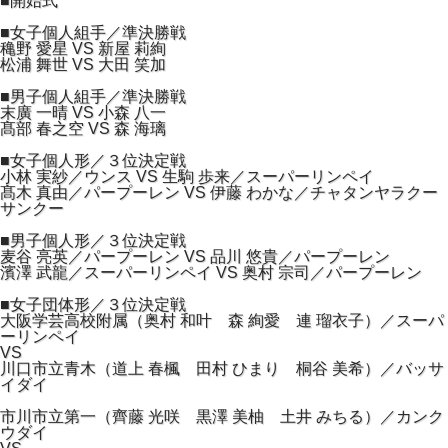
■開始式
■女子個人組手／準決勝戦
穐野 愛星 VS 新屋 莉絢
松浦 舞世 VS 大田 笑加
■男子個人組手／準決勝戦
末廣 一晴 VS 小森 八一
髙部 春之空 VS 森 海璃
■女子個人形／３位決定戦
小林 実紗／ウンス VS 生駒 歩来／スーパーリンペイ
髙木 真由／パープーレン VS 伊藤 わかな／チャタンヤラクー
サンクー
■男子個人形／３位決定戦
麦谷 亮英／パープーレン VS 品川 悠貴／パープーレン
濱澤 武龍／スーパーリンペイ VS 奥村 宗司／パープーレン
■女子団体形／３位決定戦
大阪学芸高校附属（奥村 和叶 森 絢愛 連 瑠衣子）／スーパ
ーリンペイ
VS
川口市立青木（道上 春楓 田村 ひまり 桐谷 美希）／バッサ
イダイ
市川市立第一（齊藤 光咲 黒澤 美柚 土井 みちる）／カンク
ウダイ