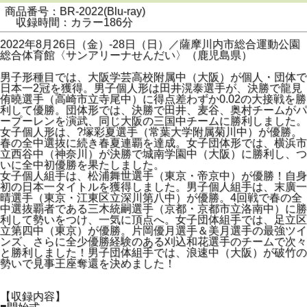
商品番号：BR-2022(Blu-ray)
収録時間：カラー186分
2022年8月26日（金）-28日（日）／薩摩川内市総合運動公園
総合体育館〈サンアリーナせんだい〉（鹿児島県）
男子形種目では、大阪学芸高校附属中（大阪）が個人・団体で
日本一2冠を獲得。男子個人形は田井滉泰選手が、決勝で龍見
侑曉選手（高崎市立寺尾中）に得点差わずか0.02の大接戦を勝
利して優勝。団体形では、決勝で田井、麦谷、奥村チームがパ
ープーレンを演武、同じ大阪の三国中チームに勝利しました。
女子個人形は、?塚彩夏選手（常葉大学附属菊川中）が優勝。
春の全中選抜に続き春夏連覇を達成。女子団体形では、横浜市
立西谷中（神奈川）が決勝で城南学園中（大阪）に勝利し、つ
いに全中初優勝を果たしました。
女子個人組手は、松浦舞世選手（東京・帝京中）が優勝！自身
初の日本一タイトルを獲得しました。男子個人組手は、末廣一
晴選手（東京・江東区立深川第八中）が優勝。4回戦で春の全
中選抜覇者である三木統嗣選手（京都・京都市立洛南中）に勝
利して勢いをつけ、一気に頂点へ。女子団体組手では、足立区
立第四中（東京）が優勝。片岡優月選手＆美月選手の最強ツイ
ンズ、さらに全少優勝経験のある刈込和花選手のチームで次々
と勝利しました！男子団体組手では、浪速中（大阪）が破竹の
勢いで見事王座奪還を決めました！
【収録内容】