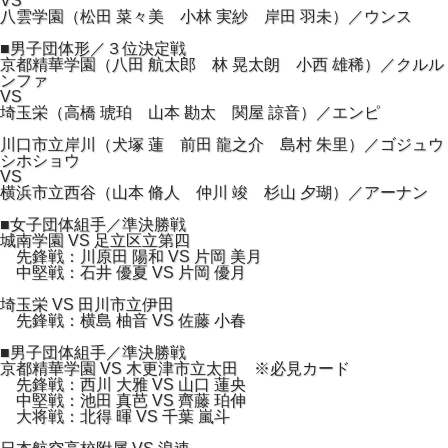
VS
八雲学園（松田 菜々美 小林 実紗 岸田 羽未）／ウンス
■男子団体形／３位決定戦
京都精華学園（八田 航太郎 林 晃太朗 小西 雄稀）／クルル
ンファ
VS
埼玉栄（高橋 琥珀 山本 勘太 関屋 諒音）／エンピ
川口市立岸川（犬塚 蓮 前田 龍之介 島村 朱里）／ゴジュウ
シホショウ
VS
横浜市立西谷（山本 脩人 仲川 竣 杉山 夕瑚）／アーナン
■女子団体組手／準決勝戦
城南学園 VS 足立区立第四
先鋒戦：川原田 陽和 VS 片岡 美月
中堅戦：石井 優夏 VS 片岡 優月
埼玉栄 VS 田川市立伊田
先鋒戦：横島 柚音 VS 佐藤 小春
■男子団体組手／準決勝戦
京都精華学園 VS 木更津市立太田 ※必見カード
先鋒戦：西川 大雅 VS 山口 蓮央
中堅戦：池田 真芭 VS 齊藤 珀伸
大将戦：北得 暉 VS 千葉 嵐斗