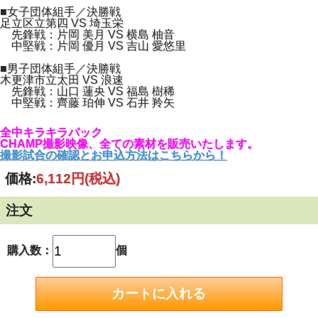
■女子団体組手／決勝戦
足立区立第四 VS 埼玉栄
先鋒戦：片岡 美月 VS 横島 柚音
中堅戦：片岡 優月 VS 吉山 愛悠里
■男子団体組手／決勝戦
木更津市立太田 VS 浪速
先鋒戦：山口 蓮央 VS 福島 樹稀
中堅戦：齊藤 珀伸 VS 石井 羚矢
全中キラキラパック
CHAMP撮影映像、全ての素材を販売いたします。
撮影試合の確認とお申込方法はこちらから！
価格:
6,112円
(税込)
注文
購入数：
個