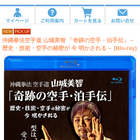
NEW
PICK UP
沖縄拳法空手道 山城美智 「奇跡の空手・泊手伝」－
歴史・技術・空手の秘密が 今 明かされる－ (Blu-ray)