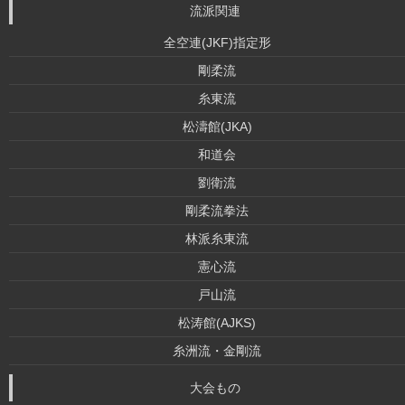
流派関連
全空連(JKF)指定形
剛柔流
糸東流
松濤館(JKA)
和道会
劉衛流
剛柔流拳法
林派糸東流
憲心流
戸山流
松涛館(AJKS)
糸洲流・金剛流
大会もの