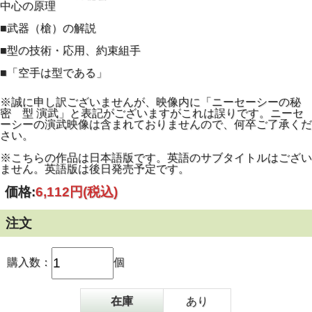
中心の原理
■武器（槍）の解説
■型の技術・応用、約束組手
■「空手は型である」
※誠に申し訳ございませんが、映像内に「ニーセーシーの秘
密 型 演武」と表記がございますがこれは誤りです。ニーセ
ーシーの演武映像は含まれておりませんので、何卒ご了承くだ
さい。
※こちらの作品は日本語版です。英語のサブタイトルはござい
ません。英語版は後日発売予定です。
価格:
6,112円
(税込)
注文
購入数：
個
在庫
あり