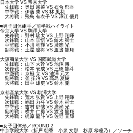
日本大学 VS 帝京大学
先鋒戦： 奥田 遥菜 VS 石合 郁香
中堅戦： 伊藤 蘭 VS 林 風花
大将戦： 飛鳥 有衣子 VS 澤江 優月
■男子団体組手／前半戦ハイライト
帝京大学 VS 駒澤大学
先鋒戦： 野村 駿太 VS 上野 翔暉
次鋒戦： 山本 匡悟 VS 鈴木 舜士
中堅戦： 小川 竜輝 VS 廣瀬 光
副将戦： 土屋 遼将 VS 渡邉 龍翔
大阪商業大学 VS 国際武道大学
先鋒戦： 山下 大幹 VS 池澤 海
次鋒戦： 松本 壱成 VS 三橋 龍斗
中堅戦： 京極 立 VS 池澤 元太
副将戦： 釜 拓冶 VS 高島 夏樹
大将戦： 田中 雄吏 VS 鈴木 開
京都産業大学 VS 駒澤大学
先鋒戦： 荒木 弘貴 VS 上野 翔暉
次鋒戦： 嶋田 力斗 VS 鈴木 舜士
中堅戦： 吉村 郁哉 VS 廣瀬 光
副将戦： 横井 仁勇 VS 渡邉 龍翔
大将戦： 梶原 龍斗 VS 佐野 直輝
■女子団体形／ROUND 2
中京学院大学（折戸 朝香 小泉 文那 杉原 希瞳乃）／ソーチ