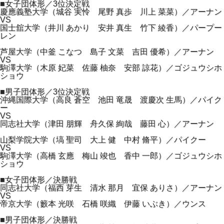
■女子団体形／3位決定戦
慶應義塾大学（城谷 実怜 尾野 真歩 川上 菜菜）／アーナン
VS
国士舘大学（井川 あかり 安井 真生 竹下 綾香）／パープー
レン
芦屋大学（中釜 こなつ 島子 文菜 吉田 優希）／アーナン
VS
駒澤大学（木原 妃菜 佐藤 柚奈 安部 諒花）／ゴジュウシホ
ショウ
■男子団体形／3位決定戦
沖縄国際大学（高良 蒼空 池田 竜晟 渡慶次 生馬）／パイク
ー
VS
同志社大学（津田 朋輝 舟久保 絢哉 藤田 心）／アーナン
山梨学院大学（塙 聖司 大上 健 中村 脩平）／パイクー
VS
駒澤大学（高橋 玄應 梅山 竣也 香中 一郎）／ゴジュウシホ
ショウ
■女子団体形／決勝戦
同志社大学（福西 芽生 清水 那月 宜保 ありさ）／アーナン
VS
帝京大学（籔本 光咲 石橋 咲織 伊藤 いぶき）／ウンス
■男子団体形／決勝戦