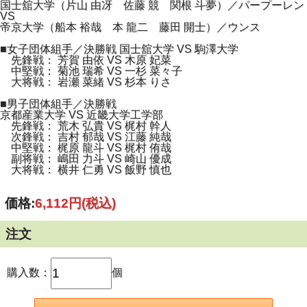
国士舘大学（片山 由冴 佐藤 競 関根 斗夢）／パープーレン
VS
帝京大学（船本 裕哉 本 龍二 藤田 開士）／ウンス
■女子団体組手／決勝戦 国士舘大学 VS 駒澤大学
先鋒戦： 芳賀 由依 VS 木原 妃菜
中堅戦： 菊池 瑞希 VS 一杉 菜々子
大将戦： 岩瀬 菜緒 VS 杉本 りさ
■男子団体組手／決勝戦
京都産業大学 VS 近畿大学工学部
先鋒戦： 荒木 弘貴 VS 梶村 幹人
次鋒戦： 吉村 郁哉 VS 江藤 純哉
中堅戦： 梶原 龍斗 VS 梶村 侑哉
副将戦： 嶋田 力斗 VS 崎山 優成
大将戦： 横井 仁勇 VS 飯野 慎也
価格:
6,112円
(税込)
注文
購入数：
個