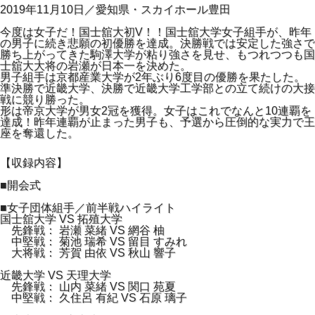
2019年11月10日／愛知県・スカイホール豊田
今度は女子だ！国士舘大初V！！国士舘大学女子組手が、昨年
の男子に続き悲願の初優勝を達成。決勝戦では安定した強さで
勝ち上がってきた駒澤大学が粘り強さを見せ、もつれつつも国
士舘大大将の岩瀬が日本一を決めた。
男子組手は京都産業大学が2年ぶり6度目の優勝を果たした。
準決勝で近畿大学、決勝で近畿大学工学部との立て続けの大接
戦に競り勝った。
形は帝京大学が男女2冠を獲得。女子はこれでなんと10連覇を
達成！昨年連覇が止まった男子も、予選から圧倒的な実力で王
座を奪還した。
【収録内容】
■開会式
■女子団体組手／前半戦ハイライト
国士舘大学 VS 拓殖大学
先鋒戦： 岩瀬 菜緒 VS 網谷 柚
中堅戦： 菊池 瑞希 VS 留目 すみれ
大将戦： 芳賀 由依 VS 秋山 響子
近畿大学 VS 天理大学
先鋒戦： 山内 菜緒 VS 関口 苑夏
中堅戦： 久住呂 有紀 VS 石原 璃子