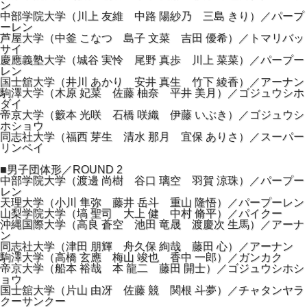
ン
中部学院大学（川上 友維 中路 陽紗乃 三島 きり）／パープ
ーレン
芦屋大学（中釜 こなつ 島子 文菜 吉田 優希）／トマリバッ
サイ
慶應義塾大学（城谷 実怜 尾野 真歩 川上 菜菜）／パープー
レン
国士舘大学（井川 あかり 安井 真生 竹下 綾香）／アーナン
駒澤大学（木原 妃菜 佐藤 柚奈 平井 美月）／ゴジュウシホ
ダイ
帝京大学（籔本 光咲 石橋 咲織 伊藤 いぶき）／ゴジュウシ
ホショウ
同志社大学（福西 芽生 清水 那月 宜保 ありさ）／スーパー
リンペイ
■男子団体形／ROUND 2
中部学院大学（渡邊 尚樹 谷口 璃空 羽賀 涼珠）／パープー
レン
天理大学（小川 隼弥 藤井 岳斗 重山 隆悟）／パープーレン
山梨学院大学（塙 聖司 大上 健 中村 脩平）／パイクー
沖縄国際大学（高良 蒼空 池田 竜晟 渡慶次 生馬）／アーナ
ン
同志社大学（津田 朋輝 舟久保 絢哉 藤田 心）／アーナン
駒澤大学（高橋 玄應 梅山 竣也 香中 一郎）／ガンカク
帝京大学（船本 裕哉 本 龍二 藤田 開士）／ゴジュウシホシ
ョウ
国士舘大学（片山 由冴 佐藤 競 関根 斗夢）／チャタンヤラ
クーサンクー