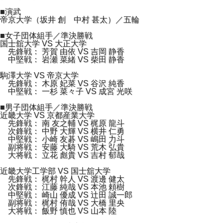
■演武
帝京大学（坂井 創 中村 甚太）／五輪
■女子団体組手／準決勝戦
国士舘大学 VS 大正大学
先鋒戦： 芳賀 由依 VS 吉岡 静香
中堅戦： 岩瀬 菜緒 VS 柴田 静香
駒澤大学 VS 帝京大学
先鋒戦： 木原 妃菜 VS 谷沢 純香
中堅戦： 一杉 菜々子 VS 成宮 光咲
■男子団体組手／準決勝戦
近畿大学 VS 京都産業大学
先鋒戦： 南 友之輔 VS 梶原 龍斗
次鋒戦： 中野 大輝 VS 横井 仁勇
中堅戦： 小崎 友碁 VS 嶋田 力斗
副将戦： 安藤 大騎 VS 荒木 弘貴
大将戦： 立花 彪貴 VS 吉村 郁哉
近畿大学工学部 VS 国士舘大学
先鋒戦： 梶村 幹人 VS 渡邊 健太
次鋒戦： 江藤 純哉 VS 本池 頼樹
中堅戦： 崎山 優成 VS 辻田 誠一郎
副将戦： 梶村 侑哉 VS 大橋 里央
大将戦： 飯野 慎也 VS 山本 陸