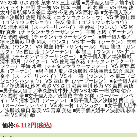
VS 杉本 りさ 鈴木 菜未 VS 三上 穂香 ■男子個人組手／前半戦
ハイライト 中野 壮一朗 VS 杉本 一樹 鈴木 舜士 VS 中島 啓
太 中澤 弘輝 VS 釜口 幸樹 今尾 光 VS 西村 拳 ■女子個人形／
準々決勝戦 佐尾 瑠衣花（コウソウクンショウ） VS 武儀山 舞
（ゴジュウシホショウ） 住友 優里（ゴジュウシホショウ）
VS 清水 那月（スーパーリンペイ） 平 紗枝（ウンス） VS 尾
野 真歩（チャタンヤラクーサンクー） 宇海 水稀（アーナン）
VS 酒巻 美優（チャタンヤラクーサンクー） ■男子個人形／
準々決勝戦 甲斐 絢人（ウンス） VS 本 一将（ソーチン） 志村
昂紀（ウンス） VS 堀庭 裕平（サンセール） 梅山 竣也（ガン
カク） VS 西山 走（シソーチン） 本 龍二（ウンス） VS 井上
龍星（チャタンヤラクーサンクー） ■女子個人形／準決勝戦
清水 那月（パイクー） VS 佐尾 瑠衣花（チャタンヤラクーサ
ンクー） 宇海 水稀（チャタンヤラクーサンクー） VS 尾野 真
歩（アーナン） ■男子個人形／準決勝戦 準決勝第１試合 堀庭
裕平（スーパーリンペイ） VS 本 一将（ウンス） 本 龍二（ゴ
ジュウシホショウ） VS 西山 走（パープーレン） ■女子個人組
手／準決勝戦 鈴木 眞弥 VS 森口 彩美 寺川 鈴乃 VS 宮原 美穂
■男子個人組手／準決勝戦 中野 大輝 VS 杉本 一樹 宮﨑 佑介
VS 西村 拳 ■女子個人形／決勝戦 宇海 水稀（スーパーリンペ
イ） VS 清水 那月（アーナン） ■男子個人形／決勝戦 西山 走
（スーパーリンペイ） VS 本 一将（ガンカク） ■女子個人組手
／決勝戦 森口 彩美 VS 宮原 美穂 ■男子個人組手／決勝戦 杉本
一樹 VS 西村 拳
価格:
6,112円
(税込)