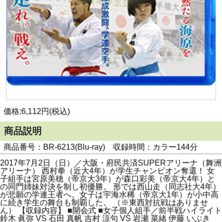
価格:6,112円(税込)
商品説明
商品番号：BR-6213(Blu-ray) 収録時間：カラー144分
2017年7月2日（日）／大阪・府民共済SUPERアリーナ（舞洲
アリーナ） 西村拳（近大4年）が学生チャンピオン奪還！ 女
子組手は宮原美穂（帝京大3年）が森口彩美（帝京大4年）と
の同門姉妹対決を制し初優勝。 形では西山走（同志社大4年）
が悲願の学連王者へ。女子は宇海水稀（帝京大1年）が小中高
に続き学生の舞台も制覇した。 （※東西対抗戦はありませ
ん） 【収録内容】 ■開会式 ■女子個人組手／前半戦ハイライト
鈴木 眞弥 VS 石田 真帆 吉村 涼句 VS 岩瀬 菜緒 伊藤 いぶき