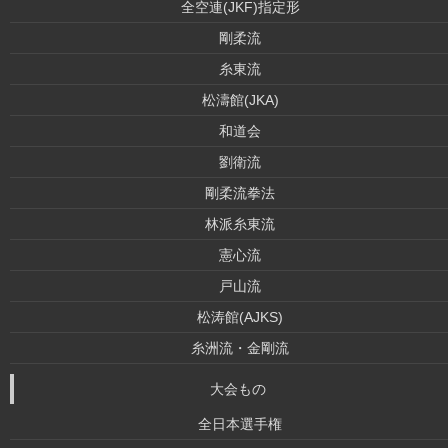
全空連(JKF)指定形
剛柔流
糸東流
松濤館(JKA)
和道会
劉衛流
剛柔流拳法
林派糸東流
憲心流
戸山流
松涛館(AJKS)
糸洲流・金剛流
大会もの
全日本選手権