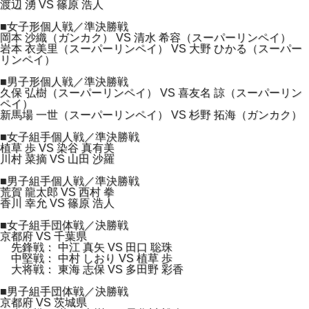
渡辺 湧 VS 篠原 浩人
■女子形個人戦／準決勝戦
岡本 沙織（ガンカク） VS 清水 希容（スーパーリンペイ）
岩本 衣美里（スーパーリンペイ） VS 大野 ひかる（スーパー
リンペイ）
■男子形個人戦／準決勝戦
久保 弘樹（スーパーリンペイ） VS 喜友名 諒（スーパーリン
ペイ）
新馬場 一世（スーパーリンペイ） VS 杉野 拓海（ガンカク）
■女子組手個人戦／準決勝戦
植草 歩 VS 染谷 真有美
川村 菜摘 VS 山田 沙羅
■男子組手個人戦／準決勝戦
荒賀 龍太郎 VS 西村 拳
香川 幸允 VS 篠原 浩人
■女子組手団体戦／決勝戦
京都府 VS 千葉県
先鋒戦： 中江 真矢 VS 田口 聡珠
中堅戦： 中村 しおり VS 植草 歩
大将戦： 東海 志保 VS 多田野 彩香
■男子組手団体戦／決勝戦
京都府 VS 茨城県