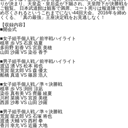
りが決まり、天皇盃・皇后盃が下賜され、天皇陛下が決勝戦を
ご観覧。 日本武道館は観客で満席、コート周りは報道陣で埋
め尽くされるというこれまでにない44回大会。 2016年を締め
くくる、「真の最強」王座決定戦をお見逃しなく！
【収録内容】
■開会式
■女子組手個人戦／前半戦ハイライト
植草 歩 VS 石原 佑夏
多田野 彩香 VS 宮原 美穂
山田 沙羅 VS 染谷 香予
■男子組手個人戦／前半戦ハイライト
渡辺 湧 VS 松本 裕也
荒賀 龍太郎 VS 森 優太
船橋 真道 VS 篠原 浩人
■女子組手個人戦／準々決勝戦
植草 歩 VS 渕田 涼凪
染谷 真有美 VS 齊藤 綾夏
川村 菜摘 VS 宮原 美穂
西原 沙希 VS 山田 沙羅
■男子組手個人戦／準々決勝戦
荒賀 龍太郎 VS 石塚 将也
渡邊 大輔 VS 西村 拳
香川 幸允 VS 近藤 大地