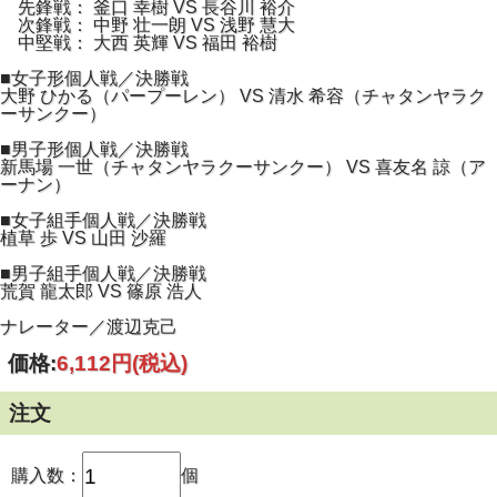
先鋒戦： 釜口 幸樹 VS 長谷川 裕介
次鋒戦： 中野 壮一朗 VS 浅野 慧大
中堅戦： 大西 英輝 VS 福田 裕樹
■女子形個人戦／決勝戦
大野 ひかる（パープーレン） VS 清水 希容（チャタンヤラク
ーサンクー）
■男子形個人戦／決勝戦
新馬場 一世（チャタンヤラクーサンクー） VS 喜友名 諒（ア
ーナン）
■女子組手個人戦／決勝戦
植草 歩 VS 山田 沙羅
■男子組手個人戦／決勝戦
荒賀 龍太郎 VS 篠原 浩人
ナレーター／渡辺克己
価格:
6,112円
(税込)
注文
購入数：
個