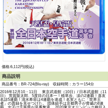
価格:6,112円(税込)
商品説明
商品番号：BR-724(Blu-ray) 収録時間：カラー154分
2016年12月10・11日 東京武道館（10日）/ 日本武道館（11
日） 荒賀龍太郎、5度目の日本一！植草歩、涙の2連覇！喜友
名諒5連覇！清水希容は4連覇を達成！名実ともに「世界王
者」の貫録を見せつけた。 団体組手は京都男子が脅威の8連
覇、女子は千葉県が見事奪還。 2020東京オリンピック種目入