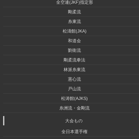
全空連(JKF)指定形
剛柔流
糸東流
松濤館(JKA)
和道会
劉衛流
剛柔流拳法
林派糸東流
憲心流
戸山流
松涛館(AJKS)
糸洲流・金剛流
大会もの
全日本選手権