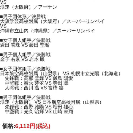
VS
浪速（大阪府）／アーナン
■男子団体形／決勝戦
大阪学芸高校附属（大阪府）／スーパーリンペイ
VS
沖縄市立山内（沖縄県）／スーパーリンペイ
■女子個人組手／決勝戦
岩田 杏珠 VS 藤田 埜瑠
■男子個人組手／決勝戦
金子 右京 VS 岩本 鳳
■女子団体組手／決勝戦
日本航空高校附属（山梨県） VS 札幌市立光陽（北海道）
先鋒戦：髙部 雪舞 VS 飯島 陽愛
中堅戦：泰永 芽依 VS 寺田 凛
大将戦：西川 温 VS 富樫 凛
■男子団体組手／決勝戦
浪速（大阪府） VS 日本航空高校附属（山梨県）
先鋒戦：西野 雅陽 VS 増田 雄心
中堅戦：光久 治輝 VS 山崎 未翔
価格:
6,112円
(税込)