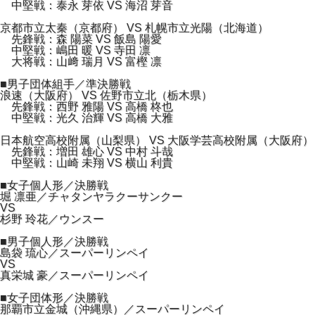
中堅戦：泰永 芽依 VS 海沼 芽音
京都市立太秦（京都府） VS 札幌市立光陽（北海道）
先鋒戦：森 陽菜 VS 飯島 陽愛
中堅戦：嶋田 暖 VS 寺田 凛
大将戦：山﨑 瑞月 VS 富樫 凛
■男子団体組手／準決勝戦
浪速（大阪府） VS 佐野市立北（栃木県）
先鋒戦：西野 雅陽 VS 高橋 柊也
中堅戦：光久 治輝 VS 高橋 大雅
日本航空高校附属（山梨県） VS 大阪学芸高校附属（大阪府）
先鋒戦：増田 雄心 VS 中村 斗哉
中堅戦：山崎 未翔 VS 横山 利貴
■女子個人形／決勝戦
堀 凛亜／チャタンヤラクーサンクー
VS
杉野 玲花／ウンスー
■男子個人形／決勝戦
島袋 琉心／スーパーリンペイ
VS
真栄城 豪／スーパーリンペイ
■女子団体形／決勝戦
那覇市立金城（沖縄県）／スーパーリンペイ