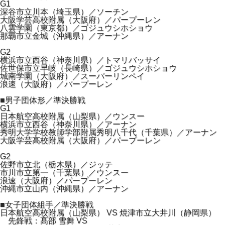
G1
深谷市立川本（埼玉県）／ソーチン
大阪学芸高校附属（大阪府）／パープーレン
八雲学園（東京都）／ゴジュウシホショウ
那覇市立金城（沖縄県）／アーナン
G2
横浜市立西谷（神奈川県）／トマリバッサイ
佐世保市立早岐（長崎県）／ゴジュウシホショウ
城南学園（大阪府）／スーパーリンペイ
浪速（大阪府）／パープーレン
■男子団体形／準決勝戦
G1
日本航空高校附属（山梨県）／ウンスー
横浜市立西谷（神奈川県）／アーナン
秀明大学学校教師学部附属秀明八千代（千葉県）／アーナン
大阪学芸高校附属（大阪府）／パープーレン
G2
佐野市立北（栃木県）／ジッテ
市川市立第一（千葉県）／ウンスー
浪速（大阪府）／パープーレン
沖縄市立山内（沖縄県）／アーナン
■女子団体組手／準決勝戦
日本航空高校附属（山梨県） VS 焼津市立大井川（静岡県）
先鋒戦：髙部 雪舞 VS