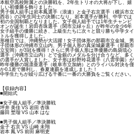
本航空高校附属との決勝戦を、2年生トリオの大将が下し、嬉
しい初優勝を飾りました。
男子個人組手は岩本鳳選手（浪速）と金子右京選手（横浜市立
西谷）の2年生同士の決勝になり、岩本選手が勝利、中学では
初の全国制覇となりました。女子個人組手では1年生チャンピ
オンが誕生！岩田杏珠選手（関市立緑ヶ丘）が昨年の全少6年
女子組手の優勝に続き、上級生たちに次々と競り勝ち中学タイ
トルを獲得しました。
形種目では、沖縄勢が大活躍！女子団体形の那覇市立金城、男
子団体形の沖縄市立山内、男子個人形の真栄城豪選手（那覇市
立安岡）が3冠を獲得！さらに男子個人形は準優勝の島袋琉心
選手（沖縄市立山内）とで金銀のメダルを分け合うなど、多く
の選手が入賞しました。女子形は杉野玲花選手（八雲学園）が
昨年優勝の堀凛亜選手（岐阜市立加納）とのライバル対決を僅
か0.1差で勝利し、春夏連覇を達成しました！
中学生たちが繰り広げる千番に一番の大勝負をご覧ください。
【収録内容】
■開始式
■女子個人組手／準決勝戦
坪井 美佳 VS 岩田 杏珠
藤田 埜瑠 VS 山本 はな
■男子個人組手／準決勝戦
金子 右京 VS 山崎 未翔
岩本 鳳 VS 前田 麻明吏