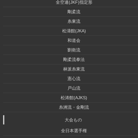
全空連(JKF)指定形
剛柔流
糸東流
松濤館(JKA)
和道会
劉衛流
剛柔流拳法
林派糸東流
憲心流
戸山流
松涛館(AJKS)
糸洲流・金剛流
大会もの
全日本選手権