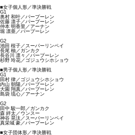
■女子個人形／準決勝戦
G1
奥村 和叶／パープーレン
佐藤 凛子／パープーレン
仲本 明香里／アーナン
堀 凛亜／パープーレン
G2
池田 桜子／スーパーリンペイ
長尾 柚／ガンカク
長谷川 凛々／パープーレン
杉野 玲花／ゴジュウシホショウ
■男子個人形／準決勝戦
G1
田村 律／ゴジュウシホショウ
内山 朝陽／パープーレン
大園 翔真／パープーレン
島袋 琉心／アーナン
G2
田中 駿一郎／ガンカク
森 絆太／ウンスー
神谷 晃汰／スーパーリンペイ
真栄城 豪／パープーレン
■女子団体形／準決勝戦