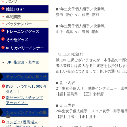
パンツ
■2年生女子個人組手／決勝戦
雑誌JKFan
猪熊 愛心 vs 佐光 愛羽
年間購読
バックナンバー
■2年生男子個人組手／決勝戦
トレーニンググッズ
山下 遼真 vs 東房 陽向
その他グッズ
NCリカバリーインナー
〈訂正とお詫び〉
誠に申し訳ございませんが、本作品の一部
JKF指定形・基本形
者の皆様には多大なるご迷惑をお掛けしま
正しい表記につきまして、以下の通り訂正
チャンプからのお知らせ
■ 訂正内容
DVD いつでも1,000円
2年生女子個人形 優勝インタビュー 田
引き！！
【誤】福島県 【正】京都府
新サービス「チャンプ
アーカイブ」
■ 訂正内容
2年生女子個人組手 スコア表示 井手選
ショッピングサイトの機
能
【誤】井出 【正】井手
コンビニ(番号端末