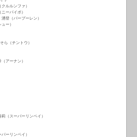
惺（クルルンファ）
（ニーパイポ）
川 湧登（パープーレン）
シュー）
 そら（チントウ）
希（アーナン）
 祷莉（スーパーリンペイ）
スーパーリンペイ）