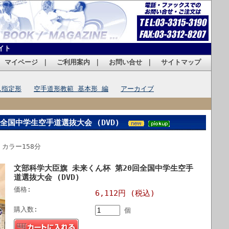
イト
｜
マイページ
｜
ご利用案内
｜
お問い合せ
｜
サイトマップ
1指定形
空手道形教範 基本形 編
アーカイブ
全国中学生空手道選抜大会 (DVD)
：カラー158分
文部科学大臣旗 未来くん杯 第20回全国中学生空手
道選抜大会 (DVD)
価格:
6,112円 (税込)
購入数:
個