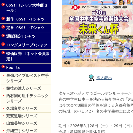
OSS!!Tシャツ大特価セ
ール！
新作 OSS!!-Tシャツ
定番 OSS!!-Tシャツ
通販限定Tシャツ
ロングスリーブTシャツ
特価販売 [ネット会員限
定]
How to
最強バイブルベスト空手
拡大表示
シリーズ
競技の達人シリーズ
次から次へ萌え立つゴールデンルーキーた
西村誠司組手テクニック
春の中学生日本一を決める毎年恒例の「未
シリーズ
は今大会で3回目の開催を迎える京都府亀
久場良男シリーズ
の時期、のべ1,427 名の中学生拳士に
荒賀道場シリーズ
山城美智シリーズ
期日：2026年3月28日（土）・29日（日
沖縄空手シリーズ
会場：亀岡運動公園体育館