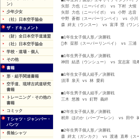
ン）
矢部 力也（ニーパイポ） vs 下村 大
少年少女
矢部 力也（ニーパイポ） vs 小野 志音
中野 蒼都（スーパーリンペイ） vs 小
（社）日本空手協会
森 絆太（ウンスー） vs 富澤 塁（ワン
ザ・ドキュメント
（財）全日本空手道連盟
■1年生女子個人形／決勝戦
本 栞那（スーパーリンペイ） vs 三浦
（社）日本空手協会
学校・道場・個人
■1年生男子個人形／決勝戦
その他
神田 結丞（ウンシュー） vs 宜志富 琉
書籍
■1年生女子個人組手／決勝戦
形・組手関連書籍
須澤 泉天 vs 林 愛莉
空手道、琉球古武道研究
書籍
■1年生男子個人組手／決勝戦
トレーニング・その他の
三木 悠雅 vs 釘野 義絆
書籍
コミック
■2年生女子個人形／決勝戦
籾井 ほのか（パープーレン） vs 田中
Ｔシャツ・ジャンパー・
パンツ
■2年生男子個人形／決勝戦
長袖シャツ
森 絆太（ガンカク） vs 渡邊 直希（