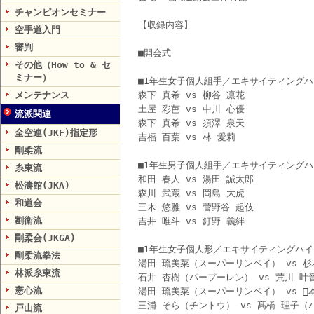
チャンピオンセミナー
【収録内容】
空手道入門
審判
■開会式
その他（How to & セ
ミナー）
■1年生女子個人組手／エキサイティング
メンテナンス
森下 真希 vs 柳谷 凛花
土屋 彩芭 vs 中川 心優
流派関連
森下 真希 vs 須澤 泉天
全空連(JKF)指定形
吉福 百葉 vs 林 愛莉
剛柔流
■1年生男子個人組手／エキサイティング
糸東流
和田 春人 vs 湯田 誠太郎
松濤館(JKA)
森川 武蔵 vs 岡島 大虎
和道会
三木 悠雅 vs 菅野谷 起伎
劉衛流
吉井 唯斗 vs 釘野 義絆
剛柔会(JKGA)
■1年生女子個人形／エキサイティングハ
剛柔流拳法
湯田 琉美菜（スーパーリンペイ） vs 
林派糸東流
石井 杏樹（パープーレン） vs 荒川 
憲心流
湯田 琉美菜（スーパーリンペイ） vs 
三浦 そら（チントウ） vs 髙橋 理子（
戸山流