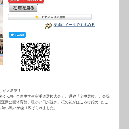
友達にメールですすめる
ちが大激突！
来くん杯 全国中学生空手道選抜大会」、通称『全中選抜』。会場
岡運動公園体育館。暖かい日が続き、桜の花がほころび始め たこ
よる熱い戦いが繰り広げられました。
）