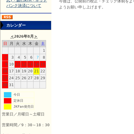
式)・銀行ATM・ネット
今後は、公開前の校正・チェック体制をよ
バンク決済について
ようお願い申し上げます。
カレンダー
＜
2026年8月
＞
日
月
火
水
木
金
土
1
2
3
4
5
6
7
8
9
10
11
12
13
14
15
16
17
18
19
20
21
22
23
24
25
26
27
28
29
30
31
今日
定休日
JKFan発売日
営業日／月曜日～土曜日
営業時間／9：30～18：30