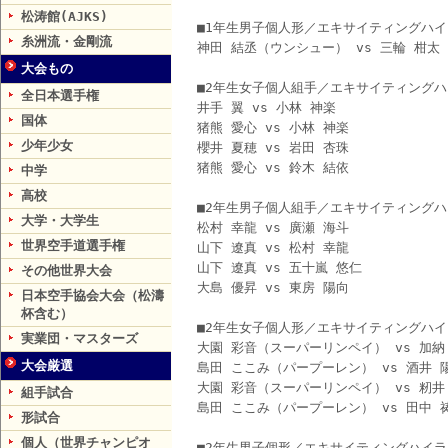
松涛館(AJKS)
■1年生男子個人形／エキサイティングハ
糸洲流・金剛流
神田 結丞（ウンシュー） vs 三輪 柑
大会もの
■2年生女子個人組手／エキサイティング
全日本選手権
井手 翼 vs 小林 神楽
国体
猪熊 愛心 vs 小林 神楽
少年少女
櫻井 夏穂 vs 岩田 杏珠
猪熊 愛心 vs 鈴木 結依
中学
高校
■2年生男子個人組手／エキサイティング
大学・大学生
松村 幸龍 vs 廣瀬 海斗
世界空手道選手権
山下 遼真 vs 松村 幸龍
山下 遼真 vs 五十嵐 悠仁
その他世界大会
大島 優昇 vs 東房 陽向
日本空手協会大会（松濤
杯含む）
■2年生女子個人形／エキサイティングハ
実業団・マスターズ
大園 彩音（スーパーリンペイ） vs 加
大会厳選
島田 ここみ（パープーレン） vs 酒井
大園 彩音（スーパーリンペイ） vs 籾
組手試合
島田 ここみ（パープーレン） vs 田中
形試合
個人（世界チャンピオ
■2年生男子個形／エキサイティングハイラ