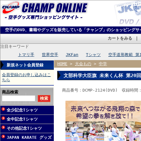
空手のDVD、書籍やグッズを販売している「チャンプ」のショッピングサ
カートをみる
注目キーワード
トマリ手
世界空手
JKFan
Tシャツ
空手道形教範 第
HOME
>
大会もの
>
中学
新規ネット会員登録
会員登録のお申し込みはこ
文部科学大臣旗 未来くん杯 第20回
ちら
商品番号：DCMP-2124(DVD) 収録時間
商品検索
全少記念Tシャツ
全中記念Tシャツ
その他記念Tシャツ
JAPAN KARATE グッズ