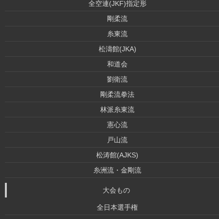
全空連(JKF)指定形
剛柔流
糸東流
松濤館(JKA)
和道会
劉衛流
剛柔流拳法
林派糸東流
憲心流
戸山流
松涛館(AJKS)
糸洲流・金剛流
大会もの
全日本選手権