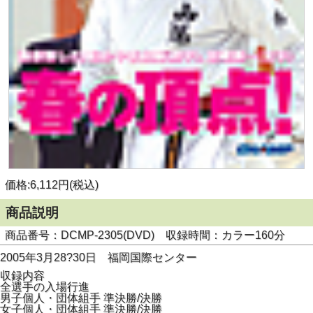
価格:6,112円(税込)
商品説明
商品番号：DCMP-2305(DVD) 収録時間：カラー160分
2005年3月28?30日 福岡国際センター
収録内容
全選手の入場行進
男子個人・団体組手 準決勝/決勝
女子個人・団体組手 準決勝/決勝