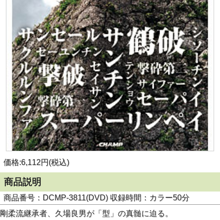
価格:6,112円(税込)
商品説明
商品番号：DCMP-3811(DVD) 収録時間：カラー50分
剛柔流継承者、久場良男が「型」の真髄に迫る。