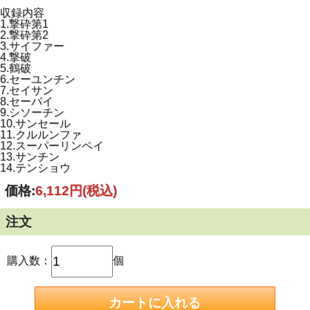
収録内容
1.撃砕第1
2.撃砕第2
3.サイファー
4.撃破
5.鶴破
6.セーユンチン
7.セイサン
8.セーパイ
9.シソーチン
10.サンセール
11.クルルンファ
12.スーパーリンペイ
13.サンチン
14.テンショウ
価格:
6,112円
(税込)
注文
購入数：
個