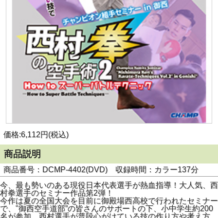
価格:6,112円(税込)
商品説明
商品番号：DCMP-4402(DVD) 収録時間：カラー137分
今、最も勢いのある現役日本代表選手が熱血指導！大人気、西
村拳選手のセミナー作品第2弾！
今作は夏の全国大会を目前に御殿場西高校で行われたセミナー
で、"御西空手道部”の皆さんのサポートの下、小中学生約200
名が参加。西村選手が普段心がけている技の作り方や考え方、