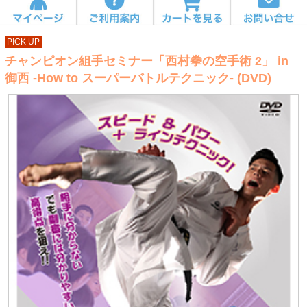
PICK UP
チャンピオン組手セミナー「西村拳の空手術 2」 in
御西 -How to スーパーバトルテクニック- (DVD)