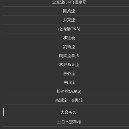
全空連(JKF)指定形
剛柔流
糸東流
松濤館(JKA)
和道会
劉衛流
剛柔流拳法
林派糸東流
憲心流
戸山流
松涛館(AJKS)
糸洲流・金剛流
大会もの
全日本選手権