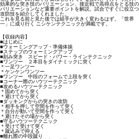
効果的な突き技のバリエーション、接近戦で高得点をとる技の
バリエーションなど重要ポイントを解説。試合ですぐに役立つ
攻防技を紹介してくれました。
これを見る前と見た後では組手が大きく変わるはず。「世界
一」に成り行く ニシケンテクニックが満載です。
【収録内容】
■はじめに
■ウォーミングアップ・準備体操
■ステップのウォーミングアップ
■刻み突き スピード・パワー・ラインテクニック
■ワンツー ２本目をダイナミックに突く
＊一足ワンツー
＊ケンケンワンツー
■ワンツー 中段のフォームで上段を突く
■コーナー際のハウツーテクニック
■攻めるハウツーテクニック
＊固めてから突く
＊避けてから突く
■ダッキングからの突きの攻防
＊相手を押して空間を作って突く
＊自分が動いて空間を作って突く
＊避けたその場から突く
■守るハウツーテクニック
＊受けて受けて突く
＊蹴込みで抑える
■離れ際の中段蹴り