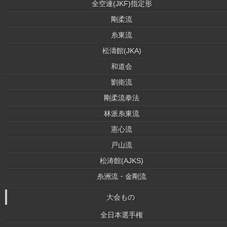
全空連(JKF)指定形
剛柔流
糸東流
松濤館(JKA)
和道会
劉衛流
剛柔流拳法
林派糸東流
憲心流
戸山流
松涛館(AJKS)
糸洲流・金剛流
大会もの
全日本選手権