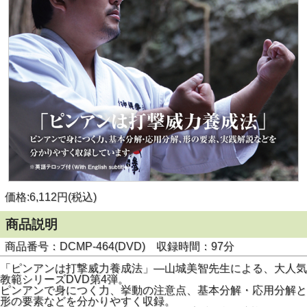
価格:6,112円(税込)
商品説明
商品番号：DCMP-464(DVD) 収録時間：97分
「ピンアンは打撃威力養成法」―山城美智先生による、大人気
教範シリーズDVD第4弾。
ピンアンで身につく力、挙動の注意点、基本分解・応用分解と
形の要素などを分かりやすく収録。