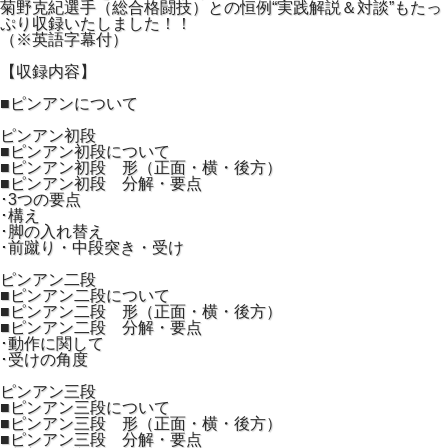
菊野克紀選手（総合格闘技）との恒例“実践解説＆対談”もたっ
ぷり収録いたしました！！
（※英語字幕付）
【収録内容】
■ピンアンについて
ピンアン初段
■ピンアン初段について
■ピンアン初段 形（正面・横・後方）
■ピンアン初段 分解・要点
･3つの要点
･構え
･脚の入れ替え
･前蹴り・中段突き・受け
ピンアン二段
■ピンアン二段について
■ピンアン二段 形（正面・横・後方）
■ピンアン二段 分解・要点
･動作に関して
･受けの角度
ピンアン三段
■ピンアン三段について
■ピンアン三段 形（正面・横・後方）
■ピンアン三段 分解・要点