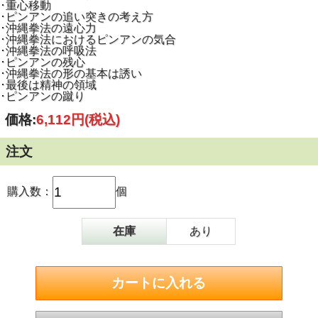
･重心移動
･ピンアンの追い突きの考え方
･沖縄拳法の遠心力
･沖縄拳法におけるピンアンの気合
･沖縄拳法の呼吸法
･ピンアンの残心
･沖縄拳法の形の基本は誘い
･最後は精神の領域
･ピンアンの蹴り
価格:
6,112円
(税込)
注文
購入数：
個
在庫
あり