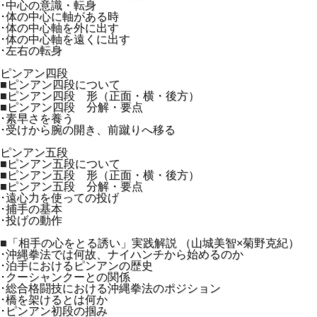
･中心の意識・転身
･体の中心に軸がある時
･体の中心軸を外に出す
･体の中心軸を遠くに出す
･左右の転身
ピンアン四段
■ピンアン四段について
■ピンアン四段 形（正面・横・後方）
■ピンアン四段 分解・要点
･素早さを養う
･受けから腕の開き、前蹴りへ移る
ピンアン五段
■ピンアン五段について
■ピンアン五段 形（正面・横・後方）
■ピンアン五段 分解・要点
･遠心力を使っての投げ
･捕手の基本
･投げの動作
■「相手の心をとる誘い」実践解説 （山城美智×菊野克紀）
･沖縄拳法では何故、ナイハンチから始めるのか
･泊手におけるピンアンの歴史
･クーシャンクーとの関係
･総合格闘技における沖縄拳法のポジション
･橋を架けるとは何か
･ピンアン初段の掴み