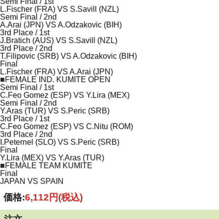
Semi Final / 1st
L.Fischer (FRA) VS S.Savill (NZL)
Semi Final / 2nd
A.Arai (JPN) VS A.Odzakovic (BIH)
3rd Place / 1st
J.Bratich (AUS) VS S.Savill (NZL)
3rd Place / 2nd
T.Filipovic (SRB) VS A.Odzakovic (BIH)
Final
L.Fischer (FRA) VS A.Arai (JPN)
■FEMALE IND. KUMITE OPEN
Semi Final / 1st
C.Feo Gomez (ESP) VS Y.Lira (MEX)
Semi Final / 2nd
Y.Aras (TUR) VS S.Peric (SRB)
3rd Place / 1st
C.Feo Gomez (ESP) VS C.Nitu (ROM)
3rd Place / 2nd
I.Peternel (SLO) VS S.Peric (SRB)
Final
Y.Lira (MEX) VS Y.Aras (TUR)
■FEMALE TEAM KUMITE
Final
JAPAN VS SPAIN
価格:
6,112円
(税込)