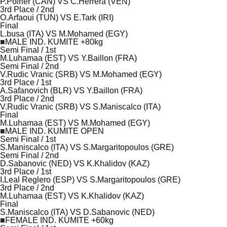
P.Poirier (CAN) VS C.Herrera (VEN)
3rd Place / 2nd
O.Arfaoui (TUN) VS E.Tark (IRI)
Final
L.busa (ITA) VS M.Mohamed (EGY)
■MALE IND. KUMITE +80kg
Semi Final / 1st
M.Luhamaa (EST) VS Y.Baillon (FRA)
Semi Final / 2nd
V.Rudic Vranic (SRB) VS M.Mohamed (EGY)
3rd Place / 1st
A.Safanovich (BLR) VS Y.Baillon (FRA)
3rd Place / 2nd
V.Rudic Vranic (SRB) VS S.Maniscalco (ITA)
Final
M.Luhamaa (EST) VS M.Mohamed (EGY)
■MALE IND. KUMITE OPEN
Semi Final / 1st
S.Maniscalco (ITA) VS S.Margaritopoulos (GRE)
Semi Final / 2nd
D.Sabanovic (NED) VS K.Khalidov (KAZ)
3rd Place / 1st
I.Leal Reglero (ESP) VS S.Margaritopoulos (GRE)
3rd Place / 2nd
M.Luhamaa (EST) VS K.Khalidov (KAZ)
Final
S.Maniscalco (ITA) VS D.Sabanovic (NED)
■FEMALE IND. KUMITE +60kg