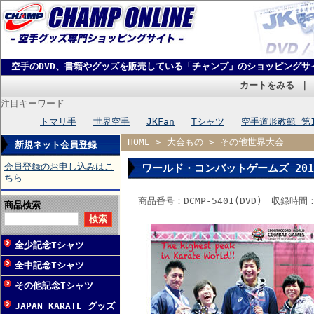
空手のDVD、書籍やグッズを販売している「チャンプ」のショッピングサ
カートをみる
注目キーワード
トマリ手
世界空手
JKFan
Tシャツ
空手道形教範 第
HOME
>
大会もの
>
その他世界大会
新規ネット会員登録
会員登録のお申し込みはこ
ワールド・コンバットゲームズ 2013
ちら
商品番号：DCMP-5401(DVD) 収録時間
商品検索
全少記念Tシャツ
全中記念Tシャツ
その他記念Tシャツ
JAPAN KARATE グッズ