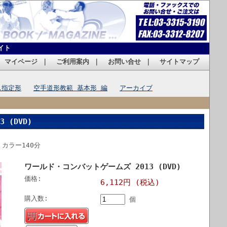
イト
｜
マイページ
｜
ご利用案内
｜
お問い合せ
｜
サイトマップ
1指定形
空手道形教範 基本形 編
アーカイブ
 (DVD)
：カラー140分
ワールド・コンバットゲームズ 2013 (DVD)
価格:
6,112円 (税込)
購入数:
個