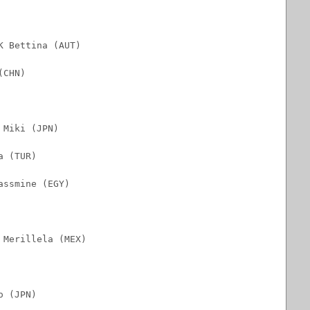
K Bettina (AUT)
(CHN)
 Miki (JPN)
a (TUR)
assmine (EGY)
 Merillela (MEX)
o (JPN)