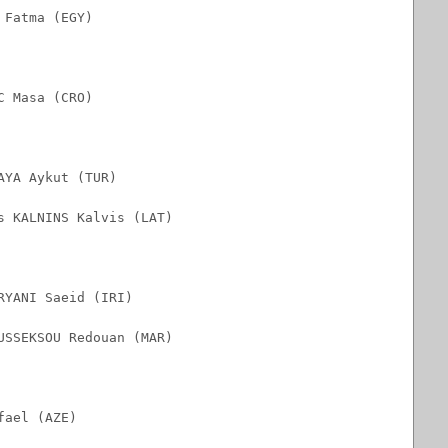
 Fatma (EGY)
C Masa (CRO)
AYA Aykut (TUR)
s KALNINS Kalvis (LAT)
RYANI Saeid (IRI)
USSEKSOU Redouan (MAR)
fael (AZE)