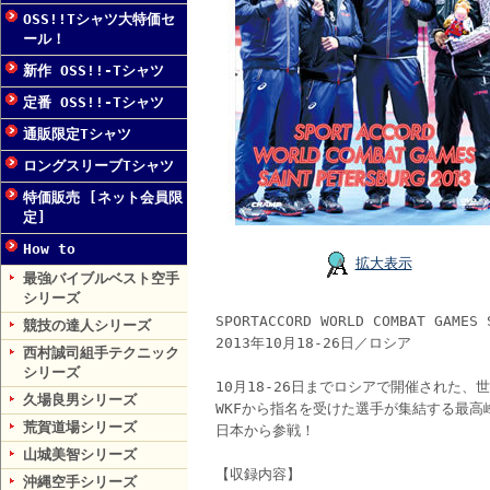
OSS!!Tシャツ大特価セ
ール！
新作 OSS!!-Tシャツ
定番 OSS!!-Tシャツ
通販限定Tシャツ
ロングスリーブTシャツ
特価販売 [ネット会員限
定]
How to
拡大表示
最強バイブルベスト空手
シリーズ
SPORTACCORD WORLD COMBAT GAMES 
競技の達人シリーズ
2013年10月18-26日／ロシア
西村誠司組手テクニック
シリーズ
10月18-26日までロシアで開催された
久場良男シリーズ
WKFから指名を受けた選手が集結する最
荒賀道場シリーズ
日本から参戦！
山城美智シリーズ
【収録内容】
沖縄空手シリーズ