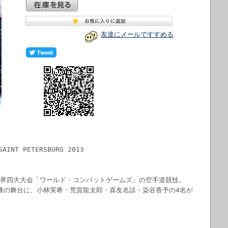
友達にメールですすめる
SAINT PETERSBURG 2013
、世界四大大会「ワールド・コンバットゲームズ」の空手道競技。
高峰の舞台に、小林実希・荒賀龍太郎・喜友名諒・染谷香予の4名が