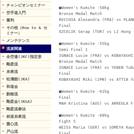
チャンピオンセミナー
■Women's Kumite -50kg
空手道入門
Bronze Medal Match
RECCHIA Alexandra (FRA) vs PLAN
審判
Final
その他（How to & セ
OZCELIK Serap (TUR) vs LI Hong 
ミナー）
メンテナンス
■Women's Kumite -55kg
流派関連
Semi Final 1
IGNACE Lucie (FRA) vs KOBAYASHI
全空連(JKF)指定形
Bronze Medal Match
剛柔流
IGNACE Lucie (FRA) vs YENEN Tub
糸東流
Final
松濤館(JKA)
KOBAYASHI Miki (JPN) vs ATTIA Y
和道会
■Women's Kumite -61kg
劉衛流
Final
剛柔会(JKGA)
MAH Kristina (AUS) vs ARREOLA F
剛柔流拳法
■Women's Kumite -68kg
林派糸東流
Fight 5
憲心流
WEISS Maria (GER) vs SOMEYA Kay
戸山流
Final