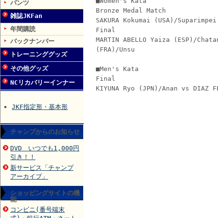
■Women's Kata
パンツ
Bronze Medal Match
雑誌JKFan
SAKURA Kokumai (USA)/Suparimpei
年間購読
Final
MARTIN ABELLO Yaiza (ESP)/Chata
バックナンバー
(FRA)/Unsu
トレーニンググッズ
その他グッズ
■Men's Kata
Final
NCリカバリーインナー
KIYUNA Ryo (JPN)/Anan vs DIAZ F
JKF指定形・基本形
チャンプからのお知らせ
DVD いつでも1,000円
引き！！
新サービス「チャンプ
アーカイブ」
ショッピングサイトの機
能
コンビニ(番号端末