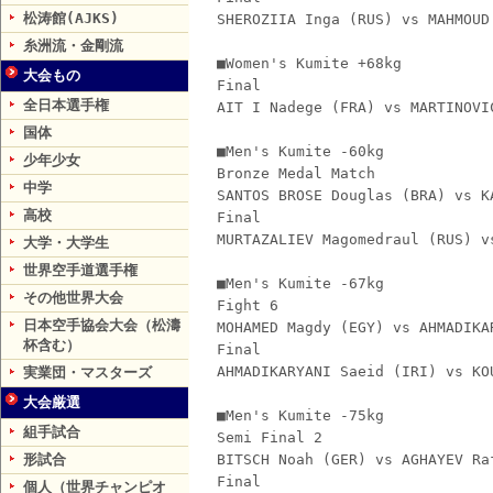
松涛館(AJKS)
SHEROZIIA Inga (RUS) vs MAHMOUD
糸洲流・金剛流
■Women's Kumite +68kg
大会もの
Final
全日本選手権
AIT I Nadege (FRA) vs MARTINOVI
国体
■Men's Kumite -60kg
少年少女
Bronze Medal Match
中学
SANTOS BROSE Douglas (BRA) vs K
高校
Final
MURTAZALIEV Magomedraul (RUS) v
大学・大学生
世界空手道選手権
■Men's Kumite -67kg
その他世界大会
Fight 6
日本空手協会大会（松濤
MOHAMED Magdy (EGY) vs AHMADIKA
杯含む）
Final
AHMADIKARYANI Saeid (IRI) vs KO
実業団・マスターズ
大会厳選
■Men's Kumite -75kg
組手試合
Semi Final 2
形試合
BITSCH Noah (GER) vs AGHAYEV Ra
Final
個人（世界チャンピオ