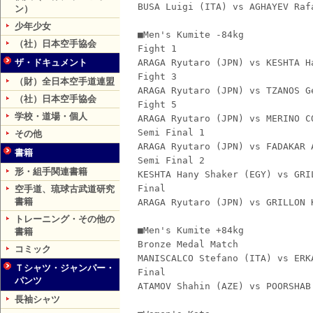
BUSA Luigi (ITA) vs AGHAYEV Raf
ン）
少年少女
■Men's Kumite -84kg
（社）日本空手協会
Fight 1
ザ・ドキュメント
ARAGA Ryutaro (JPN) vs KESHTA H
Fight 3
（財）全日本空手道連盟
ARAGA Ryutaro (JPN) vs TZANOS G
（社）日本空手協会
Fight 5
学校・道場・個人
ARAGA Ryutaro (JPN) vs MERINO C
Semi Final 1
その他
ARAGA Ryutaro (JPN) vs FADAKAR 
書籍
Semi Final 2
形・組手関連書籍
KESHTA Hany Shaker (EGY) vs GRI
Final
空手道、琉球古武道研究
書籍
ARAGA Ryutaro (JPN) vs GRILLON 
トレーニング・その他の
■Men's Kumite +84kg
書籍
Bronze Medal Match
コミック
MANISCALCO Stefano (ITA) vs ERK
Ｔシャツ・ジャンパー・
Final
パンツ
ATAMOV Shahin (AZE) vs POORSHAB
長袖シャツ