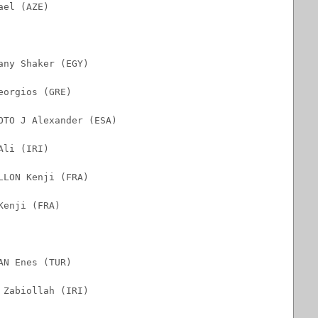
ael (AZE)
any Shaker (EGY)
eorgios (GRE)
OTO J Alexander (ESA)
Ali (IRI)
LLON Kenji (FRA)
Kenji (FRA)
AN Enes (TUR)
 Zabiollah (IRI)