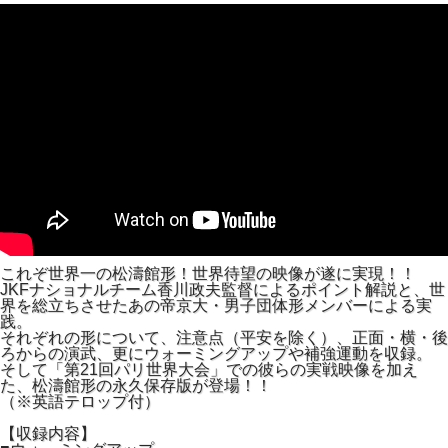
これぞ世界一の松濤館形！世界待望の映像が遂に実現！！
JKFナショナルチーム香川政夫監督によるポイント解説と、世
界を総立ちさせたあの帝京大・男子団体形メンバーによる実
践。
それぞれの形について、注意点（平安を除く）、正面・横・後
ろからの演武、更にウォーミングアップや補強運動を収録。
そして「第21回パリ世界大会」での彼らの実戦映像を加え
た、松濤館形の永久保存版が登場！！
（※英語テロップ付）
【収録内容】