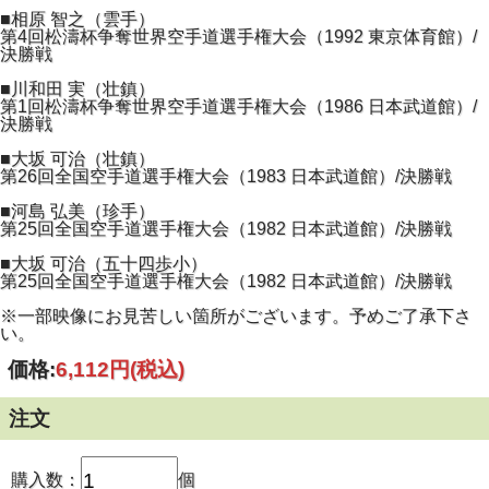
■相原 智之（雲手）
第4回松濤杯争奪世界空手道選手権大会（1992 東京体育館）/
決勝戦
■川和田 実（壮鎮）
第1回松濤杯争奪世界空手道選手権大会（1986 日本武道館）/
決勝戦
■大坂 可治（壮鎮）
第26回全国空手道選手権大会（1983 日本武道館）/決勝戦
■河島 弘美（珍手）
第25回全国空手道選手権大会（1982 日本武道館）/決勝戦
■大坂 可治（五十四歩小）
第25回全国空手道選手権大会（1982 日本武道館）/決勝戦
※一部映像にお見苦しい箇所がございます。予めご了承下さ
い。
価格:
6,112円
(税込)
注文
購入数：
個