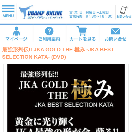
最強形列伝!! JKA GOLD THE 極み -JKA BEST
SELECTION KATA- (DVD)