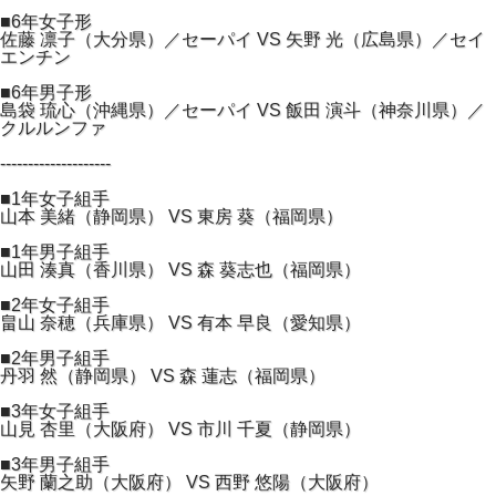
■6年女子形
佐藤 凛子（大分県）／セーパイ VS 矢野 光（広島県）／セイ
エンチン
■6年男子形
島袋 琉心（沖縄県）／セーパイ VS 飯田 演斗（神奈川県）／
クルルンファ
--------------------
■1年女子組手
山本 美緒（静岡県） VS 東房 葵（福岡県）
■1年男子組手
山田 湊真（香川県） VS 森 葵志也（福岡県）
■2年女子組手
畠山 奈穂（兵庫県） VS 有本 早良（愛知県）
■2年男子組手
丹羽 然（静岡県） VS 森 蓮志（福岡県）
■3年女子組手
山見 杏里（大阪府） VS 市川 千夏（静岡県）
■3年男子組手
矢野 蘭之助（大阪府） VS 西野 悠陽（大阪府）