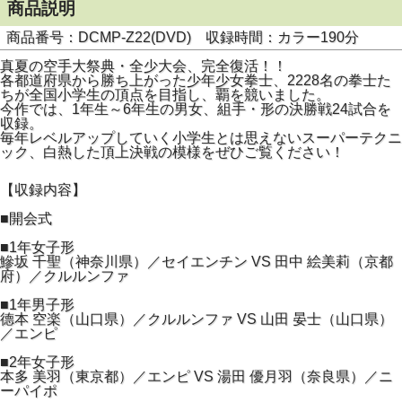
商品説明
商品番号：DCMP-Z22(DVD) 収録時間：カラー190分
真夏の空手大祭典・全少大会、完全復活！！
各都道府県から勝ち上がった少年少女拳士、2228名の拳士た
ちが全国小学生の頂点を目指し、覇を競いました。
今作では、1年生～6年生の男女、組手・形の決勝戦24試合を
収録。
毎年レベルアップしていく小学生とは思えないスーパーテクニ
ック、白熱した頂上決戦の模様をぜひご覧ください！
【収録内容】
■開会式
■1年女子形
鰺坂 千聖（神奈川県）／セイエンチン VS 田中 絵美莉（京都
府）／クルルンファ
■1年男子形
德本 空楽（山口県）／クルルンファ VS 山田 晏士（山口県）
／エンピ
■2年女子形
本多 美羽（東京都）／エンピ VS 湯田 優月羽（奈良県）／ニ
ーパイポ