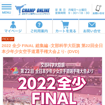
PICK UP
2022 全少 FINAL 総集編 -文部科学大臣旗 第22回全日
本少年少女空手道選手権大会より- (DVD)