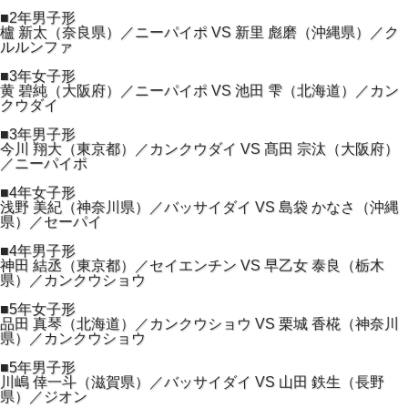
■2年男子形
櫨 新太（奈良県）／ニーパイポ VS 新里 彪磨（沖縄県）／ク
ルルンファ
■3年女子形
黄 碧純（大阪府）／ニーパイポ VS 池田 雫（北海道）／カン
クウダイ
■3年男子形
今川 翔大（東京都）／カンクウダイ VS 髙田 宗汰（大阪府）
／ニーパイポ
■4年女子形
浅野 美紀（神奈川県）／バッサイダイ VS 島袋 かなさ（沖縄
県）／セーパイ
■4年男子形
神田 結丞（東京都）／セイエンチン VS 早乙女 泰良（栃木
県）／カンクウショウ
■5年女子形
品田 真琴（北海道）／カンクウショウ VS 栗城 香椛（神奈川
県）／カンクウショウ
■5年男子形
川嶋 倖一斗（滋賀県）／バッサイダイ VS 山田 鉄生（長野
県）／ジオン