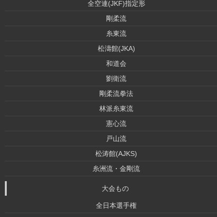
全空連(JKF)指定形
剛柔流
糸東流
松濤館(JKA)
和道会
劉衛流
剛柔流拳法
林派糸東流
憲心流
戸山流
松涛館(AJKS)
糸洲流・金剛流
大会もの
全日本選手権