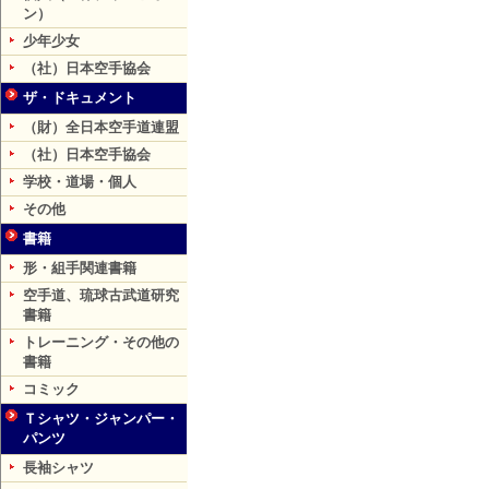
ン）
少年少女
（社）日本空手協会
ザ・ドキュメント
（財）全日本空手道連盟
（社）日本空手協会
学校・道場・個人
その他
書籍
形・組手関連書籍
空手道、琉球古武道研究
書籍
トレーニング・その他の
書籍
コミック
Ｔシャツ・ジャンパー・
パンツ
長袖シャツ