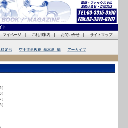
イト
｜
マイページ
｜
ご利用案内
｜
お問い合せ
｜
サイトマップ
1指定形
空手道形教範 基本形 編
アーカイブ
5）
6）
7）
8）
）
）
）
）