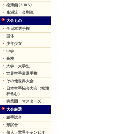
松涛館(AJKS)
糸洲流・金剛流
大会もの
全日本選手権
国体
少年少女
中学
高校
大学・大学生
世界空手道選手権
その他世界大会
日本空手協会大会（松濤
杯含む）
実業団・マスターズ
大会厳選
組手試合
形試合
個人（世界チャンピオ