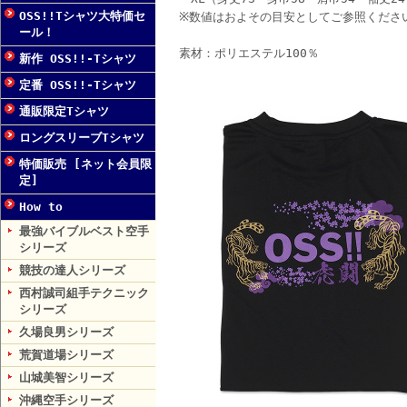
OSS!!Tシャツ大特価セ
※数値はおよその目安としてご参照くださ
ール！
素材：ポリエステル100％
新作 OSS!!-Tシャツ
定番 OSS!!-Tシャツ
通販限定Tシャツ
ロングスリーブTシャツ
特価販売 [ネット会員限
定]
How to
最強バイブルベスト空手
シリーズ
競技の達人シリーズ
西村誠司組手テクニック
シリーズ
久場良男シリーズ
荒賀道場シリーズ
山城美智シリーズ
沖縄空手シリーズ