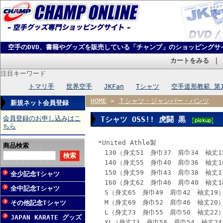
空手のDVD、書籍やグッズを販売している「チャンプ」のショッピングサ
カートをみる
注目キーワード
トマリ手
世界空手
JKFan
Tシャツ
空手道形教範 第
HOME
>
Ｔシャツ・ジャンパー・パンツ
新規ネット会員登録
会員登録のお申し込みはこ
Tシャツ OSS!! 虎闘 黒
ちら
*United Athle製
商品検索
130（身丈51 身巾37 肩巾34 袖丈1
140（身丈55 身巾40 肩巾36 袖丈1
150（身丈59 身巾43 肩巾38 袖丈1
全少記念Tシャツ
160（身丈62 身巾46 肩巾40 袖丈1
全中記念Tシャツ
S（身丈65 身巾49 肩巾42 袖丈19
M（身丈69 身巾52 肩巾46 袖丈20
その他記念Tシャツ
L（身丈73 身巾55 肩巾50 袖丈22
JAPAN KARATE グッズ
XL（身丈73 身巾58 肩巾54 袖丈24