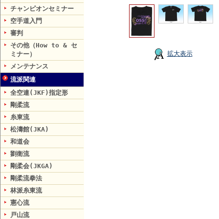
チャンピオンセミナー
空手道入門
審判
その他（How to & セ
拡大表示
ミナー）
メンテナンス
流派関連
全空連(JKF)指定形
剛柔流
糸東流
松濤館(JKA)
和道会
劉衛流
剛柔会(JKGA)
剛柔流拳法
林派糸東流
憲心流
戸山流