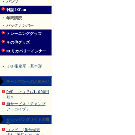
パンツ
雑誌JKFan
年間購読
バックナンバー
トレーニンググッズ
その他グッズ
NCリカバリーインナー
JKF指定形・基本形
チャンプからのお知らせ
DVD いつでも1,000円
引き！！
新サービス「チャンプ
アーカイブ」
ショッピングサイトの機
能
コンビニ(番号端末