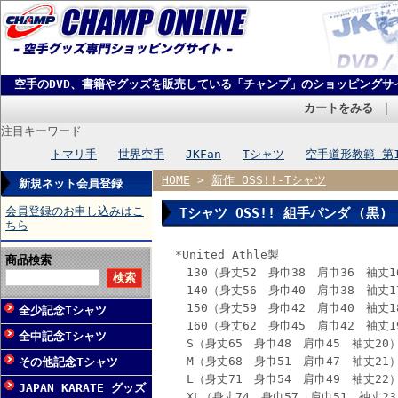
空手のDVD、書籍やグッズを販売している「チャンプ」のショッピングサ
カートをみる
注目キーワード
トマリ手
世界空手
JKFan
Tシャツ
空手道形教範 第
HOME
>
新作 OSS!!-Tシャツ
新規ネット会員登録
会員登録のお申し込みはこ
Tシャツ OSS!! 組手パンダ (黒)
ちら
*United Athle製
商品検索
130（身丈52 身巾38 肩巾36 袖丈1
140（身丈56 身巾40 肩巾38 袖丈1
150（身丈59 身巾42 肩巾40 袖丈1
全少記念Tシャツ
160（身丈62 身巾45 肩巾42 袖丈1
全中記念Tシャツ
S（身丈65 身巾48 肩巾45 袖丈20
M（身丈68 身巾51 肩巾47 袖丈21
その他記念Tシャツ
L（身丈71 身巾54 肩巾49 袖丈22
JAPAN KARATE グッズ
XL（身丈74 身巾57 肩巾51 袖丈23