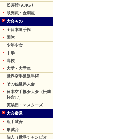
松涛館(AJKS)
糸洲流・金剛流
大会もの
全日本選手権
国体
少年少女
中学
高校
大学・大学生
世界空手道選手権
その他世界大会
日本空手協会大会（松濤
杯含む）
実業団・マスターズ
大会厳選
組手試合
形試合
個人（世界チャンピオ