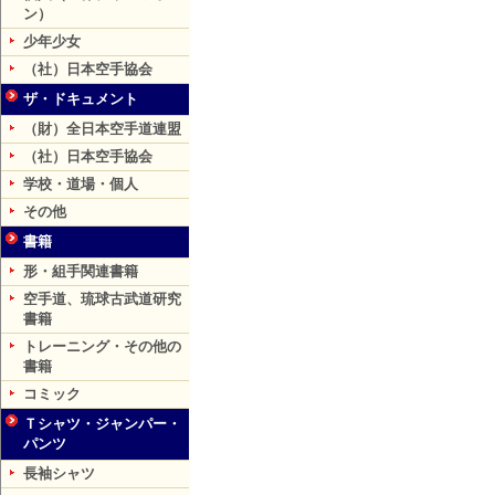
ン）
少年少女
（社）日本空手協会
ザ・ドキュメント
（財）全日本空手道連盟
（社）日本空手協会
学校・道場・個人
その他
書籍
形・組手関連書籍
空手道、琉球古武道研究
書籍
トレーニング・その他の
書籍
コミック
Ｔシャツ・ジャンパー・
パンツ
長袖シャツ