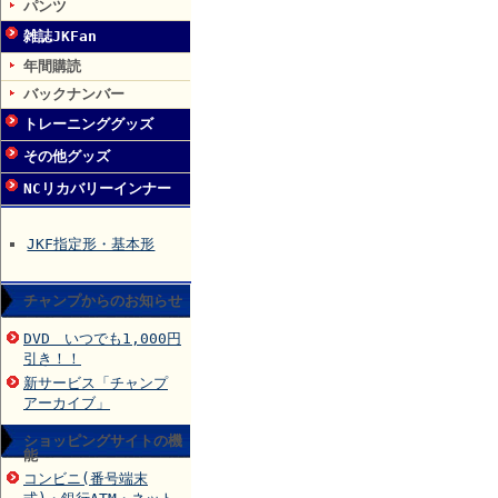
パンツ
雑誌JKFan
年間購読
バックナンバー
トレーニンググッズ
その他グッズ
NCリカバリーインナー
JKF指定形・基本形
チャンプからのお知らせ
DVD いつでも1,000円
引き！！
新サービス「チャンプ
アーカイブ」
ショッピングサイトの機
能
コンビニ(番号端末