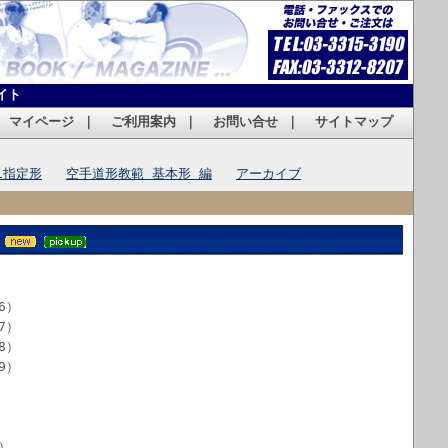
イト
｜
マイページ
｜
ご利用案内
｜
お問い合せ
｜
サイトマップ
1指定形
空手道形教範 基本形 編
アーカイブ
6）
7）
8）
9）
）
）
）
）