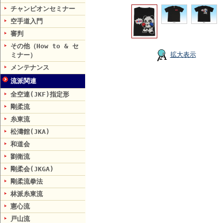
チャンピオンセミナー
空手道入門
審判
その他（How to & セ
拡大表示
ミナー）
メンテナンス
流派関連
全空連(JKF)指定形
剛柔流
糸東流
松濤館(JKA)
和道会
劉衛流
剛柔会(JKGA)
剛柔流拳法
林派糸東流
憲心流
戸山流