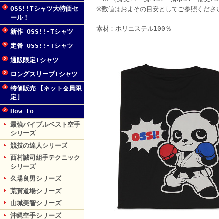
OSS!!Tシャツ大特価セ
※数値はおよその目安としてご参照くださ
ール！
素材：ポリエステル100％
新作 OSS!!-Tシャツ
定番 OSS!!-Tシャツ
通販限定Tシャツ
ロングスリーブTシャツ
特価販売 [ネット会員限
定]
How to
最強バイブルベスト空手
シリーズ
競技の達人シリーズ
西村誠司組手テクニック
シリーズ
久場良男シリーズ
荒賀道場シリーズ
山城美智シリーズ
沖縄空手シリーズ