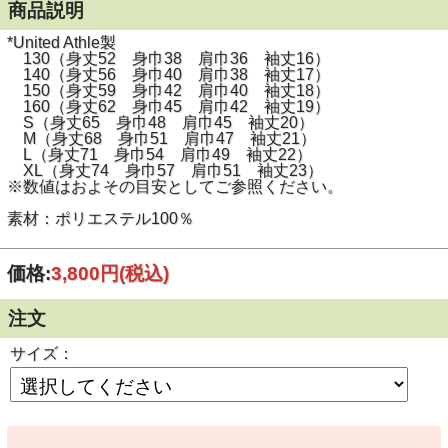
商品説明
*United Athle製
130（身丈52 身巾38 肩巾36 袖丈16）
140（身丈56 身巾40 肩巾38 袖丈17）
150（身丈59 身巾42 肩巾40 袖丈18）
160（身丈62 身巾45 肩巾42 袖丈19）
S（身丈65 身巾48 肩巾45 袖丈20）
M（身丈68 身巾51 肩巾47 袖丈21）
L（身丈71 身巾54 肩巾49 袖丈22）
XL（身丈74 身巾57 肩巾51 袖丈23）
※数値はおよその目安としてご参照ください。
素材：ポリエステル100％
価格:
3,800円
(税込)
注文
サイズ：