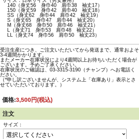
サイズ：日本サイズ（男女兼用）
140（身丈56 身巾40 肩巾38 袖丈17）
150（身丈59 身巾42 肩巾40 袖丈18）
SS（身丈62 身巾44 肩巾42 袖丈19）
S（身丈65 身巾47 肩巾44 袖丈20）
M（身丈68 身巾50 肩巾46 袖丈21）
L（身丈71 身巾53 肩巾48 袖丈22）
LL（身丈74 身巾56 肩巾50 袖丈23）
受注生産につき、ご注文いただいてから発送まで、通常およそ
3-4週間かかります。
またメーカー在庫状況により4週間以上お待ちいただく場合が
ございます。予めご了承ください。
在庫状況のご確認は、03-3315-3190（チャンプ）へお電話く
ださい。
（*申し訳ございませんが、システム上「在庫あり」表示とさ
せていただいております。）
価格:
3,500円
(税込)
注文
サイズ：