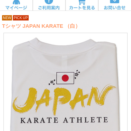
NEW
PICK UP
Tシャツ JAPAN KARATE （白）