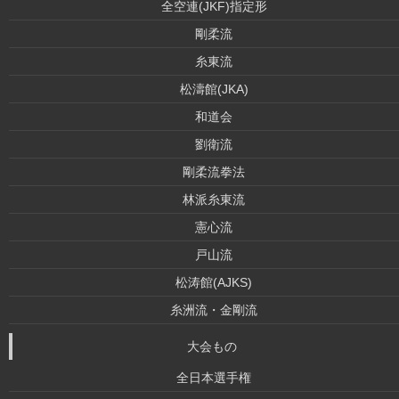
全空連(JKF)指定形
剛柔流
糸東流
松濤館(JKA)
和道会
劉衛流
剛柔流拳法
林派糸東流
憲心流
戸山流
松涛館(AJKS)
糸洲流・金剛流
大会もの
全日本選手権