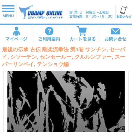
最後の伝承 古伝 剛柔流拳法 第3巻 サンチン, セーパ
イ, シソーチン, センセールー, クルルンファー, スー
パーリンペイ, テンショウ編