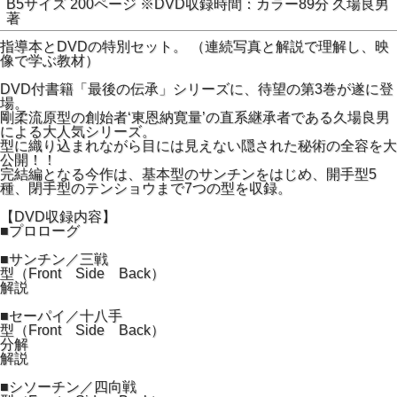
B5サイズ 200ページ ※DVD収録時間：カラー89分 久場良男
著
指導本とDVDの特別セット。 （連続写真と解説で理解し、映
像で学ぶ教材）
DVD付書籍「最後の伝承」シリーズに、待望の第3巻が遂に登
場。
剛柔流原型の創始者‘東恩納寛量’の直系継承者である久場良男
による大人気シリーズ。
型に織り込まれながら目には見えない隠された秘術の全容を大
公開！！
完結編となる今作は、基本型のサンチンをはじめ、開手型5
種、閉手型のテンショウまで7つの型を収録。
【DVD収録内容】
■プロローグ
■サンチン／三戦
型（Front Side Back）
解説
■セーパイ／十八手
型（Front Side Back）
分解
解説
■シソーチン／四向戦