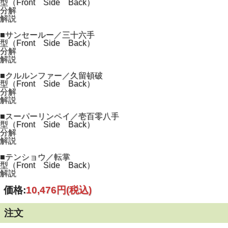
型（Front Side Back）
分解
解説
■サンセールー／三十六手
型（Front Side Back）
分解
解説
■クルルンファー／久留頓破
型（Front Side Back）
分解
解説
■スーパーリンペイ／壱百零八手
型（Front Side Back）
分解
解説
■テンショウ／転掌
型（Front Side Back）
解説
価格:
10,476円
(税込)
注文