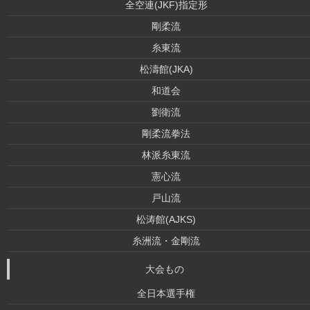
全空連(JKF)指定形
剛柔流
糸東流
松濤館(JKA)
和道会
劉衛流
剛柔流拳法
林派糸東流
憲心流
戸山流
松涛館(AJKS)
糸洲流・金剛流
大会もの
全日本選手権