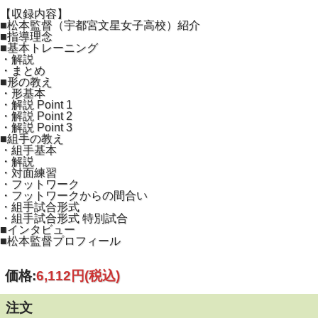
【収録内容】
■松本監督（宇都宮文星女子高校）紹介
■指導理念
■基本トレーニング
・解説
・まとめ
■形の教え
・形基本
・解説 Point 1
・解説 Point 2
・解説 Point 3
■組手の教え
・組手基本
・解説
・対面練習
・フットワーク
・フットワークからの間合い
・組手試合形式
・組手試合形式 特別試合
■インタビュー
■松本監督プロフィール
価格:
6,112円
(税込)
注文