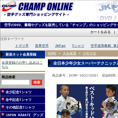
空手のDVD、書籍やグッズを販売している「チャンプ」のショッピングサ
カートをみる
注目キーワード
トマリ手
世界空手
JKFan
Tシャツ
空手道形教範 第
HOME
>
大会厳選
>
少年少女
新規ネット会員登録
会員登録のお申し込みはこ
全日本少年少女スーパーテクニック2 
ちら
商品番号：DCMP-5032(DVD) 収録時間
商品検索
全少記念Tシャツ
全中記念Tシャツ
その他記念Tシャツ
JAPAN KARATE グッズ