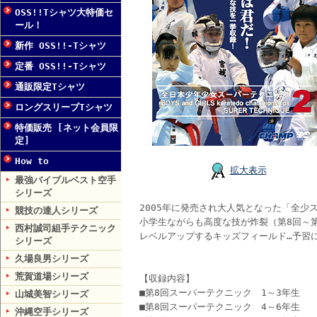
OSS!!Tシャツ大特価セ
ール！
新作 OSS!!-Tシャツ
定番 OSS!!-Tシャツ
通販限定Tシャツ
ロングスリーブTシャツ
特価販売 [ネット会員限
定]
How to
拡大表示
最強バイブルベスト空手
シリーズ
2005年に発売され大人気となった「全少
競技の達人シリーズ
小学生ながらも高度な技が炸裂（第8回～第
西村誠司組手テクニック
レベルアップするキッズフィールド…予習
シリーズ
久場良男シリーズ
荒賀道場シリーズ
【収録内容】
■第8回スーパーテクニック 1～3年生
山城美智シリーズ
■第8回スーパーテクニック 4～6年生
沖縄空手シリーズ