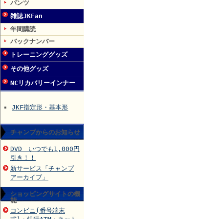
パンツ
雑誌JKFan
年間購読
バックナンバー
トレーニンググッズ
その他グッズ
NCリカバリーインナー
JKF指定形・基本形
チャンプからのお知らせ
DVD いつでも1,000円
引き！！
新サービス「チャンプ
アーカイブ」
ショッピングサイトの機
能
コンビニ(番号端末