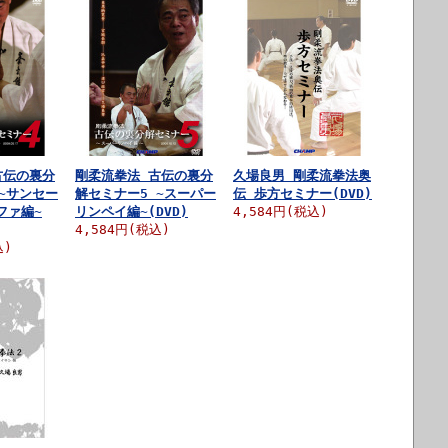
古伝の裏分
剛柔流拳法 古伝の裏分
久場良男 剛柔流拳法奥
~サンセー
解セミナー5 ~スーパー
伝 歩方セミナー(DVD)
ファ編~
リンペイ編~(DVD)
4,584円(税込)
4,584円(税込)
込)