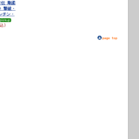
古伝 剛柔
巻 撃破・
ンチン・
税込)
page top