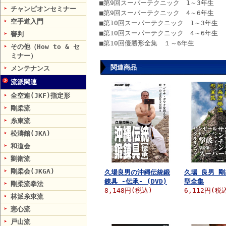
■第9回スーパーテクニック 1～3年生
チャンピオンセミナー
■第9回スーパーテクニック 4～6年生
空手道入門
■第10回スーパーテクニック 1～3年生
■第10回スーパーテクニック 4～6年生
審判
■第10回優勝形全集 １～6年生
その他（How to & セ
ミナー）
関連商品
メンテナンス
流派関連
全空連(JKF)指定形
剛柔流
糸東流
松濤館(JKA)
和道会
劉衛流
剛柔会(JKGA)
久場良男の沖縄伝統鍛
久場 良男 
錬具 -伝承- (DVD)
型全集
剛柔流拳法
8,148円(税込)
6,112円(税
林派糸東流
憲心流
戸山流