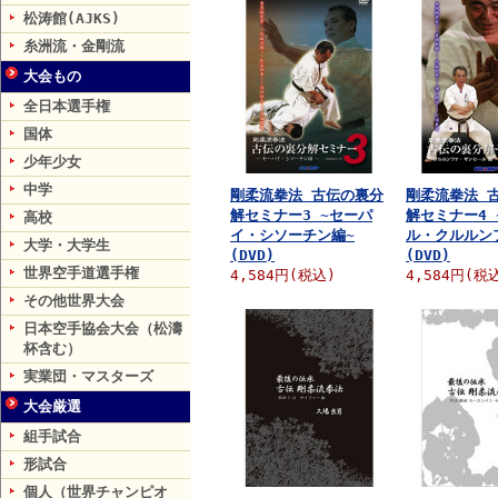
松涛館(AJKS)
糸洲流・金剛流
大会もの
全日本選手権
国体
少年少女
中学
剛柔流拳法 古伝の裏分
剛柔流拳法 
解セミナー3 ~セーパ
解セミナー4 
高校
イ・シソーチン編~
ル・クルルン
大学・大学生
(DVD)
(DVD)
世界空手道選手権
4,584円(税込)
4,584円(税
その他世界大会
日本空手協会大会（松濤
杯含む）
実業団・マスターズ
大会厳選
組手試合
形試合
個人（世界チャンピオ