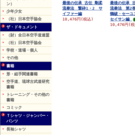
最後の伝承 古伝 剛柔
最後の伝承 
ン）
流拳法 撃砕1・2 サ
流拳法 第2
少年少女
イファー編
鶴破・セーユ
（社）日本空手協会
10,476円(税込)
セイサン編
10,476円(
ザ・ドキュメント
（財）全日本空手道連盟
（社）日本空手協会
学校・道場・個人
その他
書籍
形・組手関連書籍
空手道、琉球古武道研究
書籍
トレーニング・その他の
書籍
コミック
Ｔシャツ・ジャンパー・
パンツ
長袖シャツ