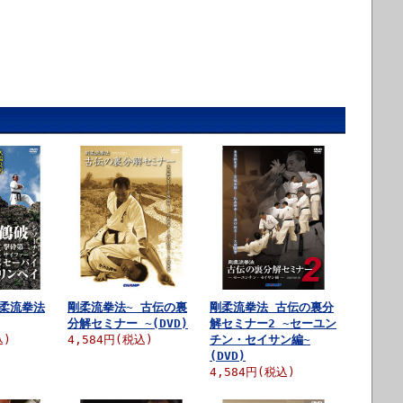
剛柔流拳法
剛柔流拳法~ 古伝の裏
剛柔流拳法 古伝の裏分
分解セミナー ~(DVD)
解セミナー2 ~セーユン
込)
4,584円(税込)
チン・セイサン編~
(DVD)
4,584円(税込)