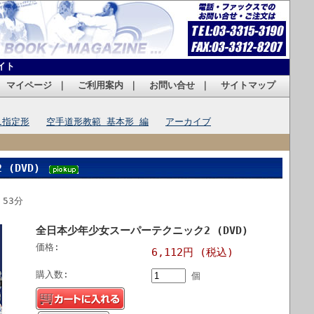
イト
｜
マイページ
｜
ご利用案内
｜
お問い合せ
｜
サイトマップ
1指定形
空手道形教範 基本形 編
アーカイブ
(DVD)
：53分
全日本少年少女スーパーテクニック2 (DVD)
価格:
6,112円 (税込)
購入数:
個